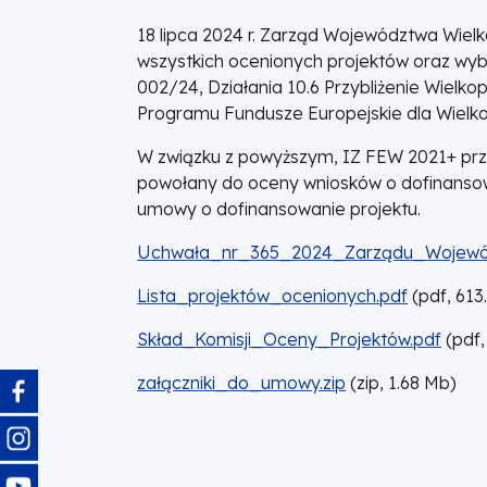
18 lipca 2024 r. Zarząd Województwa Wielk
wszystkich ocenionych projektów oraz wyb
002/24, Działania 10.6 Przybliżenie Wielko
Programu Fundusze Europejskie dla Wielkop
W związku z powyższym, IZ FEW 2021+ prze
powołany do oceny wniosków o dofinanso
umowy o dofinansowanie projektu.
DOKUMENT
Uchwała_nr_365_2024_Zarządu_Wojewódz
DOKUMENT
Lista_projektów_ocenionych.pdf
(
pdf,
613
DOKUMENT
Skład_Komisji_Oceny_Projektów.pdf
(
pdf,
DOKUMENT
załączniki_do_umowy.zip
(
zip,
1.68
Mb
)
Obraz
Obraz
Obraz