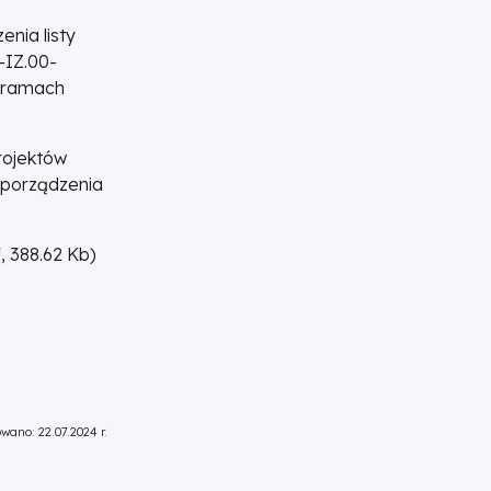
nia listy
-IZ.00-
w ramach
rojektów
sporządzenia
,
388.62
Kb
)
wano: 22.07.2024 r.