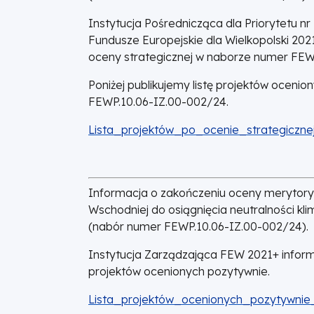
Instytucja Pośrednicząca dla Priorytetu n
Fundusze Europejskie dla Wielkopolski 202
oceny strategicznej w naborze numer FEW
Poniżej publikujemy listę projektów oceni
FEWP.10.06-IZ.00-002/24.
DOKUMENT
Lista_projektów_po_ocenie_strategicznej
Informacja o zakończeniu oceny merytorycz
Wschodniej do osiągnięcia neutralności kl
(nabór numer FEWP.10.06-IZ.00-002/24).
Instytucja Zarządzająca FEW 2021+ informu
projektów ocenionych pozytywnie.
DOKUMENT
Lista_projektów_ocenionych_pozytywnie