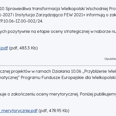
r 10 Sprawiedliwa transformacja Wielkopolski Wschodniej P
1-2027 i Instytucja Zarządzająca FEW 2021+ informują o za
P.10.06-IZ.00-002/24.
onych pozytywnie na etapie oceny strategicznej w naborze 
.pdf
(
pdf,
483.3
Kb
)
Opubliko
nej projektów w ramach Działania 10.06 „Przybliżenie Wiel
imatycznej” Programu Fundusze Europejskie dla Wielkopolsk
je o zakończeniu oceny merytorycznej. Poniżej publikujemy 
_merytorycznie.pdf
(
pdf,
478.95
Kb
)