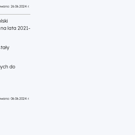
wano: 26.06.2024 r.
lski
 na lata 2021-
tały
nych do
wano: 06.06.2024 r.