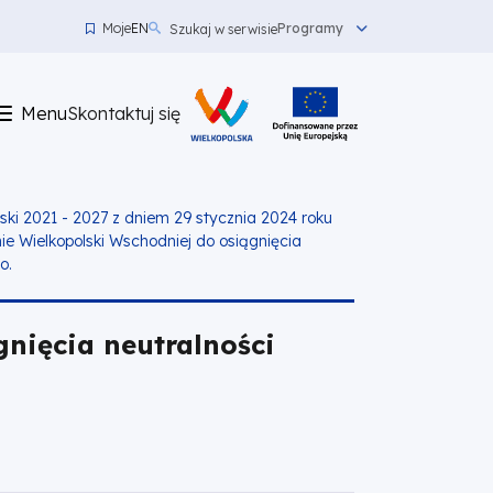
Moje
EN
Programy
Szukaj w serwisie
Menu
top
Menu
Skontaktuj się
left
Skontaktuj
się
ki 2021 - 2027 z dniem 29 stycznia 2024 roku
ie Wielkopolski Wschodniej do osiągnięcia
o.
gnięcia neutralności