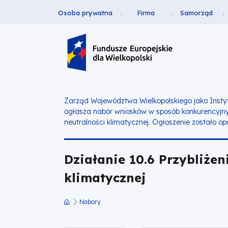
Osoba prywatna
Firma
Samorząd
Działanie
Przejdź
Przejdź
Przejdź
Przejdź
Menu
do
do
do
do
10.6
Header
głównej
wyszukiwarki
zawartości
stopki
nawigacji
strony
Top
Przybliżenie
Wielkopolski
Zarząd Województwa Wielkopolskiego jako Insty
ogłasza nabór wniosków w sposób konkurencyjn
Wschodniej
neutralności klimatycznej. Ogłoszenie zostało 
do
Działanie 10.6 Przybliże
osiągnięcia
klimatycznej
neutralności
Nabory
Ścieżka
klimatycznej
nawigacyjna