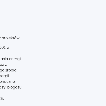
 projektów:
001 w
ania energii
az z
go źródła
ergii
łonecznej,
asy, biogazu,
ZE.