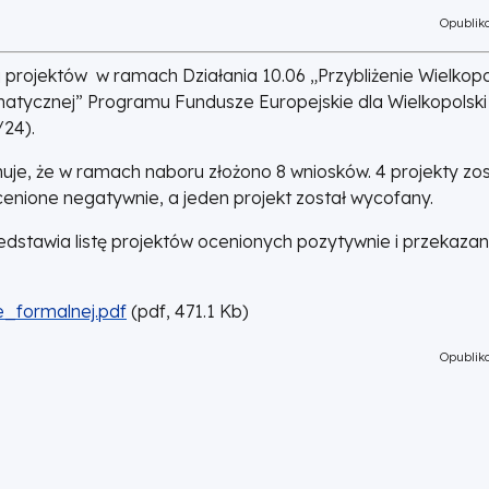
Opubliko
projektów w ramach Działania 10.06 „Przybliżenie Wielkopo
imatycznej” Programu Fundusze Europejskie dla Wielkopolski
24).
je, że w ramach naboru złożono 8 wniosków. 4 projekty zos
cenione negatywnie, a jeden projekt został wycofany.
stawia listę projektów ocenionych pozytywnie i przekaza
_formalnej.pdf
(
pdf,
471.1
Kb
)
Opubliko