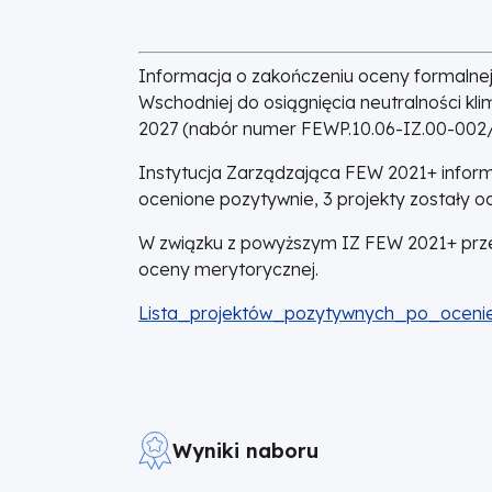
Informacja o zakończeniu oceny formalnej 
Wschodniej do osiągnięcia neutralności kl
2027 (nabór numer FEWP.10.06-IZ.00-002/
Instytucja Zarządzająca FEW 2021+ informu
ocenione pozytywnie, 3 projekty zostały o
W związku z powyższym IZ FEW 2021+ przed
oceny merytorycznej.
DOKUMENT
Lista_projektów_pozytywnych_po_ocenie
Wyniki naboru