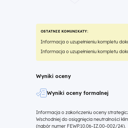
|
Fundusze
OSTATNIE KOMUNIKATY
Europejskie
Informacja o uzupełnieniu kompletu d
dla
Informacja o uzupełnieniu kompletu d
Wielkopolski
Wyniki oceny
Wyniki oceny formalnej
Informacja o zakończeniu oceny strategicz
Wschodniej do osiągnięcia neutralności kl
(nabór numer FEWP.10.06-IZ.00-002/24).