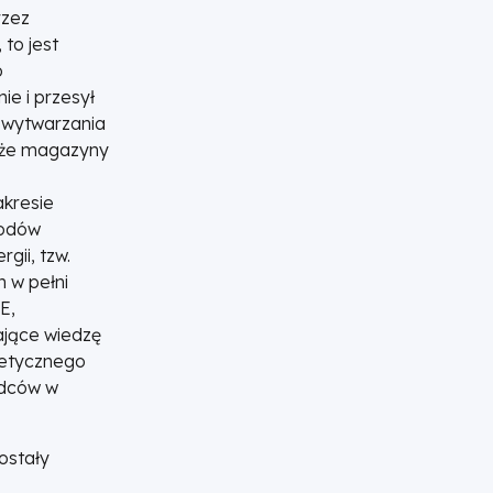
rzez
to jest
o
e i przesył
e wytwarzania
także magazyny
akresie
hodów
gii, tzw.
h w pełni
E,
ające wiedzę
getycznego
adców w
ostały