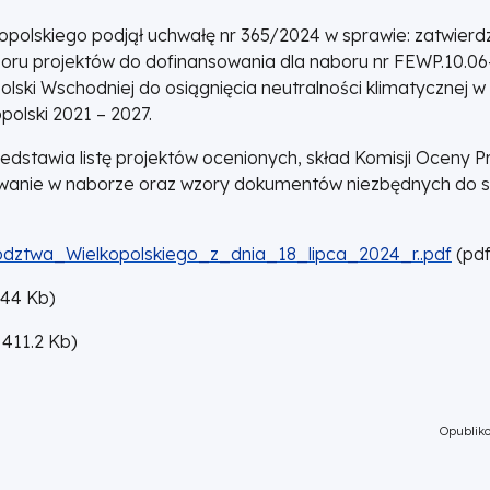
opolskiego podjął uchwałę nr 365/2024 w sprawie: zatwierdze
oru projektów do dofinansowania dla naboru nr FEWP.10.06
polski Wschodniej do osiągnięcia neutralności klimatycznej 
olski 2021 – 2027.
dstawia listę projektów ocenionych, skład Komisji Oceny P
wanie w naborze oraz wzory dokumentów niezbędnych do 
twa_Wielkopolskiego_z_dnia_18_lipca_2024_r..pdf
(
pdf
.44
Kb
)
411.2
Kb
)
Opubliko