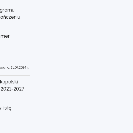
rogramu
kończeniu
numer
wano: 11.07.2024 r.
kopolski
i 2021-2027
listę