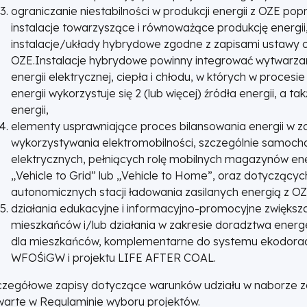
ograniczanie niestabilności w produkcji energii z OZE pop
instalacje towarzyszące i równoważące produkcję energii, 
instalacje/układy hybrydowe zgodne z zapisami ustawy 
OZE.Instalacje hybrydowe powinny integrować wytwarzani
energii elektrycznej, ciepła i chłodu, w których w procesi
energii wykorzystuje się 2 (lub więcej) źródła energii, a 
energii,
elementy usprawniające proces bilansowania energii w z
wykorzystywania elektromobilności, szczególnie samoc
elektrycznych, pełniących rolę mobilnych magazynów ener
„Vehicle to Grid” lub „Vehicle to Home”, oraz dotyczącyc
autonomicznych stacji ładowania zasilanych energią z OZ
działania edukacyjne i informacyjno-promocyjne zwiększ
mieszkańców i/lub działania w zakresie doradztwa ener
dla mieszkańców, komplementarne do systemu ekodor
WFOŚiGW i projektu LIFE AFTER COAL.
czegółowe zapisy dotyczące warunków udziału w naborze z
warte w Regulaminie wyboru projektów.