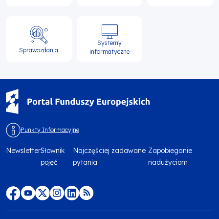
Systemy
Sprawozdania
informatyczne
Punkty Informacyjne
Newsletter
Słownik
Najczęściej zadawane
Zapobieganie
Menu
pojęć
pytania
nadużyciom
footer
top
Menu