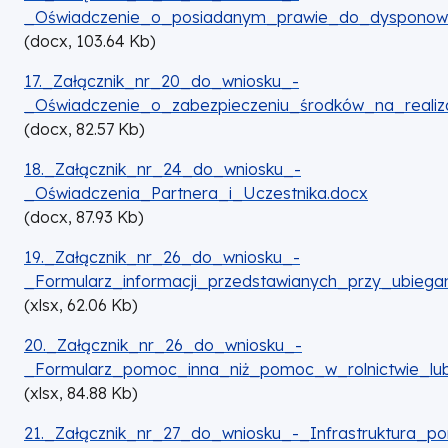
_Oświadczenie_o_posiadanym_prawie_do_dysponowa
(
docx,
103.64
Kb
)
DOKUMENT
17._Załącznik_nr_20_do_wniosku_-
_Oświadczenie_o_zabezpieczeniu_środków_na_realizac
(
docx,
82.57
Kb
)
DOKUMENT
18._Załącznik_nr_24_do_wniosku_-
_Oświadczenia_Partnera_i_Uczestnika.docx
(
docx,
87.93
Kb
)
DOKUMENT
19._Załącznik_nr_26_do_wniosku_-
_Formularz_informacji_przedstawianych_przy_ubiega
(
xlsx,
62.06
Kb
)
DOKUMENT
20._Załącznik_nr_26_do_wniosku_-
_Formularz_pomoc_inna_niż_pomoc_w_rolnictwie_lub_
(
xlsx,
84.88
Kb
)
DOKUMENT
21._Załącznik_nr_27_do_wniosku_-_Infrastruktura_p