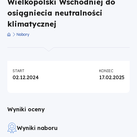
Wielkopolski Wschodniej do
|
osiągniecia neutralności
Fundusze
klimatycznej
Nabory
Europejskie
Ścieżka
nawigacyjna
dla
Wielkopolski
START
KONIEC
02.12.2024
17.02.2025
Wyniki oceny
Wyniki naboru