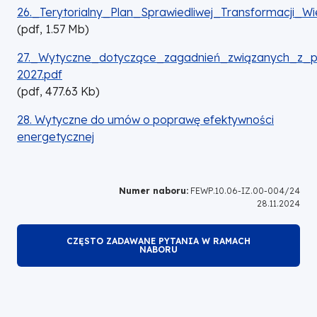
DOKUMENT
26._Terytorialny_Plan_Sprawiedliwej_Transformacji_Wi
(
pdf,
1.57
Mb
)
DOKUMENT
27._Wytyczne_dotyczące_zagadnień_związanych_z_
2027.pdf
(
pdf,
477.63
Kb
)
28. Wytyczne do umów o poprawę efektywności
energetycznej
Numer naboru:
FEWP.10.06-IZ.00-004/24
28.11.2024
CZĘSTO ZADAWANE PYTANIA W RAMACH
NABORU