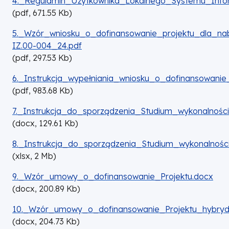
4._Regulamin_Użytkownika_Lokalnego_Systemu_Inf
(
pdf,
671.55
Kb
)
DOKUMENT
5._Wzór_wniosku_o_dofinansowanie_projektu_dla_na
IZ.00-004_24.pdf
(
pdf,
297.53
Kb
)
DOKUMENT
6._Instrukcja_wypełniania_wniosku_o_dofinansowanie_
(
pdf,
983.68
Kb
)
DOKUMENT
7._Instrukcja_do_sporządzenia_Studium_wykonalnośc
(
docx,
129.61
Kb
)
DOKUMENT
8._Instrukcja_do_sporządzenia_Studium_wykonalności
(
xlsx,
2
Mb
)
DOKUMENT
9._Wzór_umowy_o_dofinansowanie_Projektu.docx
(
docx,
200.89
Kb
)
DOKUMENT
10._Wzór_umowy_o_dofinansowanie_Projektu_hybry
(
docx,
204.73
Kb
)