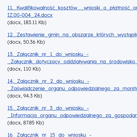
DOKUMENT
11._Kwalifikowalność_kosztów__wnioski_o_płatność_
IZ.00-004_24.docx
(
docx,
183.11
Kb
)
DOKUMENT
12._Zestawienie_gmin_na_obszarze_których_wystąp
(
docx,
50.36
Kb
)
DOKUMENT
13._Załącznik_nr_1_do_wniosku_-
_Załącznik_dotyczący_oddziaływania_na_środowisk
(
docx,
110
Kb
)
DOKUMENT
14._Załącznik_nr_2_do_wniosku_-
_Zaświadczenie_organu_odpowiedzialnego_za_moni
(
docx,
94.3
Kb
)
DOKUMENT
15._Załącznik_nr_3_do_wniosku_-
_Informacja_organu_odpowiedzialnego_za_gospoda
(
docx,
87.85
Kb
)
DOKUMENT
16._Załącznik_nr_15_do_wniosku_-