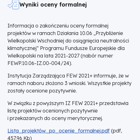
Wyniki oceny formalnej
Informacja o zakończeniu oceny formalnej
projektów w ramach Działania 10.06 „Przybliżenie
Wielkopolski Wschodniej do osiągnięcia neutralności
klimatycznej” Programu Fundusze Europejskie dla
Wielkopolski na lata 2021-2027 (nabór numer
FEWP.10.06-IZ.00-004/24).
Instytucja Zarządzająca FEW 2021+ informuje, że w
ramach naboru złożono 3 wnioski. Wszystkie projekty
zostały ocenione pozytywnie.
W związku z powyższym IZ FEW 2021+ przedstawia
listę projektów ocenionych pozytywnie
i przekazanych do oceny merytorycznej.
DOKUMENT
Lista_projektów_po_ocenie_formalnej.pdf
(
pdf,
457.96
Kb
)