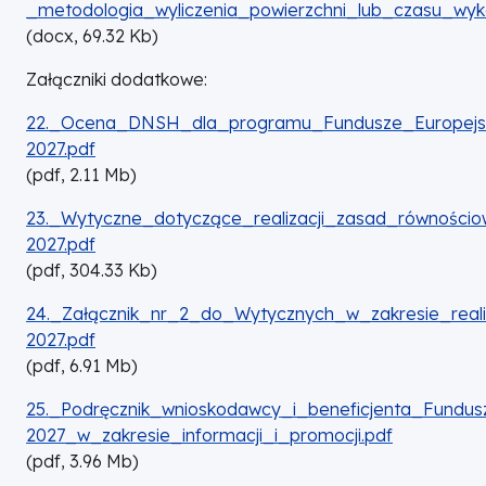
_metodologia_wyliczenia_powierzchni_lub_czasu_wy
(
docx,
69.32
Kb
)
Załączniki dodatkowe:
DOKUMENT
22._Ocena_DNSH_dla_programu_Fundusze_Europejski
2027.pdf
(
pdf,
2.11
Mb
)
DOKUMENT
23._Wytyczne_dotyczące_realizacji_zasad_równości
2027.pdf
(
pdf,
304.33
Kb
)
DOKUMENT
24._Załącznik_nr_2_do_Wytycznych_w_zakresie_reali
2027.pdf
(
pdf,
6.91
Mb
)
DOKUMENT
25._Podręcznik_wnioskodawcy_i_beneficjenta_Fundus
2027_w_zakresie_informacji_i_promocji.pdf
(
pdf,
3.96
Mb
)