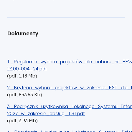
Dokumenty
DOKUMENT
1._Regulamin_wyboru_projektów_dla_naboru_nr_FEWP
IZ.00-004_24.pdf
(
pdf,
1.18
Mb
)
DOKUMENT
2._Kryteria_wyboru_projektów_w_zakresie_FST_dla
(
pdf,
833.65
Kb
)
DOKUMENT
3._Podręcznik_użytkownika_Lokalnego_Systemu_Inf
2027_w_zakresie_obsługi_LSI.pdf
(
pdf,
3.93
Mb
)
DOKUMENT