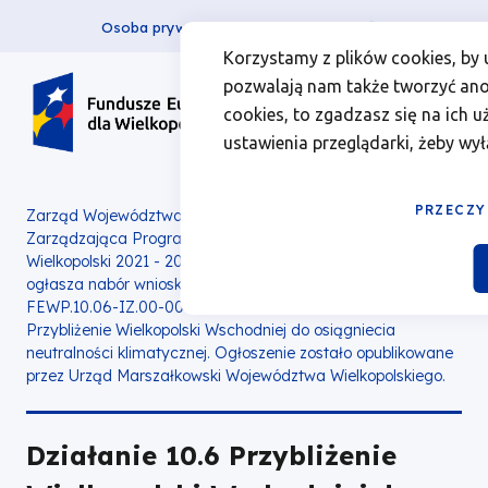
Osoba prywatna
Firma
więcej
EN
Działanie
Przejdź
Przejdź
Przejdź
Przejdź
Menu
Menu
Korzystamy z plików cookies, by 
do
do
do
do
pozwalają nam także tworzyć anon
10.6
Header
top
głównej
wyszukiwarki
zawartości
stopki
cookies, to zgadzasz się na ich 
nawigacji
strony
Top
left
Przybliżenie
ustawienia przeglądarki, żeby wył
Wielkopolski
PRZECZY
Zarząd Województwa Wielkopolskiego jako Instytucja
Zarządzająca Programem Fundusze Europejskie dla
Wschodniej
Wielkopolski 2021 - 2027 z dniem 2 grudnia 2024 roku
ogłasza nabór wniosków w sposób konkurencyjny nr
do
FEWP.10.06-IZ.00-004/24
w ramach
Działania 10.06
Przybliżenie Wielkopolski Wschodniej do osiągniecia
osiągniecia
neutralności klimatycznej.
Ogłoszenie zostało opublikowane
przez Urząd Marszałkowski Województwa Wielkopolskiego.
neutralności
Działanie 10.6 Przybliżenie
klimatycznej