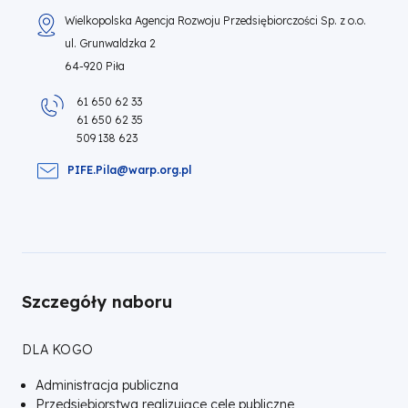
Wielkopolska Agencja Rozwoju Przedsiębiorczości Sp. z o.o.
ul. Grunwaldzka 2
64-920 Piła
61 650 62 33
61 650 62 35
509 138 623
PIFE.Pila@warp.org.pl
Szczegóły naboru
DLA KOGO
Administracja publiczna
Przedsiębiorstwa realizujące cele publiczne