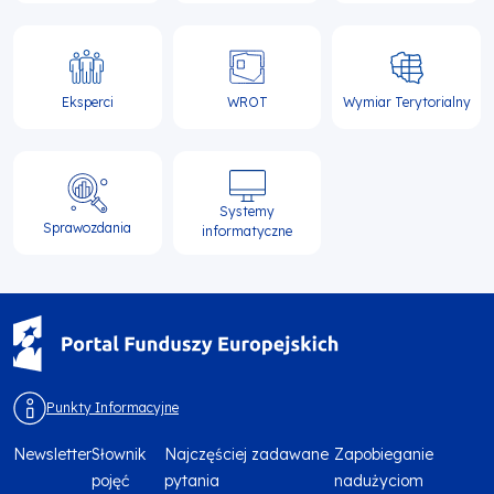
Eksperci
WROT
Wymiar Terytorialny
Systemy
Sprawozdania
informatyczne
Punkty Informacyjne
Newsletter
Słownik
Najczęściej zadawane
Zapobieganie
Menu
pojęć
pytania
nadużyciom