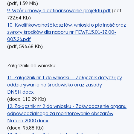
(
pdf,
1.39
Mb
)
DOKUMENT
9. Wzór umowy o dofinansowanie projektu.pdf
(
pdf,
722.64
Kb
)
DOKUMENT
10. Kwalifikowalność kosztów, wnioski o płatność oraz
zwroty środków dla naboru nr FEWP.15.01-IZ.00-
003.26.pdf
(
pdf,
596.68
Kb
)
Załączniki do wniosku:
DOKUMENT
11. Załącznik nr 1 do wniosku – Załącznik dotyczący
oddziaływania na środowisko oraz zasady
DNSH.docx
(
docx,
110.29
Kb
)
DOKUMENT
12. Załącznik nr 2 do wniosku - Zaświadczenie organu
odpowiedzialnego za monitorowanie obszarów
Natura 2000.docx
(
docx,
95.88
Kb
)
DOKUMENT