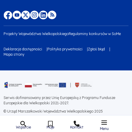
footer
top
Menu
footer
Projekty Województwa Wielkopolskiego
Regulaminy konkursów w SoMe
media
Menu
Deklaracja dostępności
Polityka prywatności
Zgłoś błąd
społecznościowe
footer
Mapa strony
Menu
bottom
footer
1
bottom
Obraz
2
Serwis dofinansowany przez Unię Europejską z Programu Fundusze
Europejskie dla Wielkopolski 2021-2027.
© Urząd Marszałkowski Województwa Wielkopolskiego 2025
Wsparcie
Moje
Kontakt
Menu
Menu