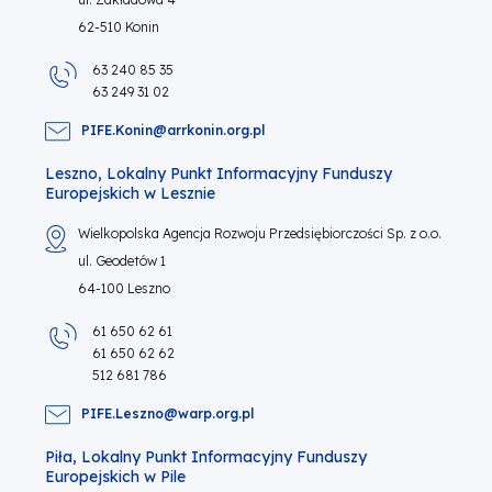
62-510 Konin
63 240 85 35
63 249 31 02
PIFE.Konin@arrkonin.org.pl
Leszno, Lokalny Punkt Informacyjny Funduszy
Europejskich w Lesznie
Wielkopolska Agencja Rozwoju Przedsiębiorczości Sp. z o.o.
ul. Geodetów 1
64-100 Leszno
61 650 62 61
61 650 62 62
512 681 786
PIFE.Leszno@warp.org.pl
Piła, Lokalny Punkt Informacyjny Funduszy
Europejskich w Pile