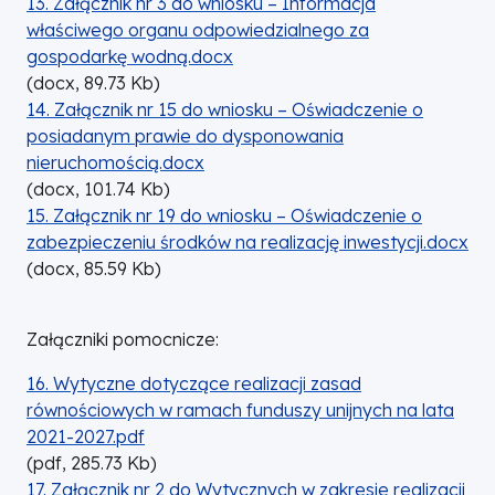
13. Załącznik nr 3 do wniosku – Informacja
właściwego organu odpowiedzialnego za
gospodarkę wodną.docx
(
docx,
89.73
Kb
)
DOKUMENT
14. Załącznik nr 15 do wniosku – Oświadczenie o
posiadanym prawie do dysponowania
nieruchomością.docx
(
docx,
101.74
Kb
)
DOKUMENT
15. Załącznik nr 19 do wniosku – Oświadczenie o
zabezpieczeniu środków na realizację inwestycji.docx
(
docx,
85.59
Kb
)
Załączniki pomocnicze:
DOKUMENT
16. Wytyczne dotyczące realizacji zasad
równościowych w ramach funduszy unijnych na lata
2021-2027.pdf
(
pdf,
285.73
Kb
)
DOKUMENT
17. Załącznik nr 2 do Wytycznych w zakresie realizacji