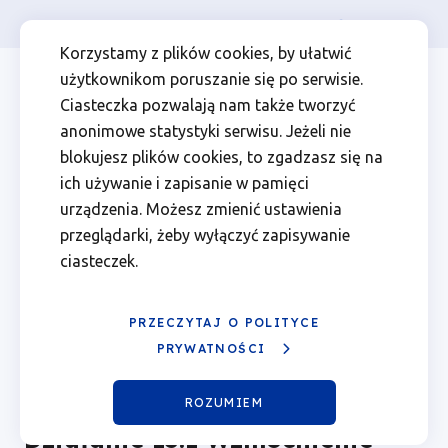
Osoba prywatna
Firma
więcej
EN
Działanie
Przejdź
Przejdź
Przejdź
Przejdź
Menu
Menu
Korzystamy z plików cookies, by ułatwić
do
do
do
do
użytkownikom poruszanie się po serwisie.
15.1
Header
top
głównej
wyszukiwarki
zawartości
stopki
Ciasteczka pozwalają nam także tworzyć
nawigacji
strony
Top
left
Wzmocnienie
anonimowe statystyki serwisu. Jeżeli nie
blokujesz plików cookies, to zgadzasz się na
bezpieczeństwa
ich używanie i zapisanie w pamięci
Zarząd Województwa Wielkopolskiego jako
urządzenia. Możesz zmienić ustawienia
Instytucja Zarządzająca Programem Fundusze
i
przeglądarki, żeby wyłączyć zapisywanie
Europejskie dla Wielkopolski 2021-2027 z dniem 8
ciasteczek.
czerwca 2026 roku ogłasza nabór wniosku w sposób
odporności
niekonkurencyjny nr FEWP.15.01-IZ.00-003/26 w
ramach Działania 15.01 Wzmocnienie
regionalnej
bezpieczeństwa i odporności regionalnej Wielkopolski.
PRZECZYTAJ O POLITYCE
Ogłoszenie zostało opublikowane przez Urząd
PRYWATNOŚCI
Marszałkowski Województwa Wielkopolskiego.
Wielkopolski
ROZUMIEM
|
Działanie 15.1 Wzmocnienie