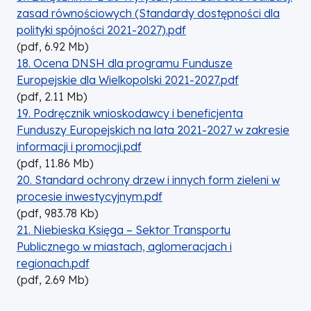
zasad równościowych (Standardy dostępności dla
polityki spójności 2021-2027).pdf
(
pdf,
6.92
Mb
)
DOKUMENT
18. Ocena DNSH dla programu Fundusze
Europejskie dla Wielkopolski 2021-2027.pdf
(
pdf,
2.11
Mb
)
DOKUMENT
19. Podręcznik wnioskodawcy i beneficjenta
Funduszy Europejskich na lata 2021-2027 w zakresie
informacji i promocji.pdf
(
pdf,
11.86
Mb
)
DOKUMENT
20. Standard ochrony drzew i innych form zieleni w
procesie inwestycyjnym.pdf
(
pdf,
983.78
Kb
)
DOKUMENT
21. Niebieska Księga – Sektor Transportu
Publicznego w miastach, aglomeracjach i
regionach.pdf
(
pdf,
2.69
Mb
)