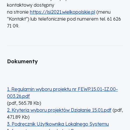
kontaktowy dostępny
na stronie
https://lsi2021.wielkopolskie.pl
(menu
"Kontakt") lub telefonicznie pod numerem tel. 61 626
71 09.
Dokumenty
DOKUMENT
1. Regulamin wyboru projektu nr FEWP.15.01-IZ.00-
003.26.pdf
(
pdf,
565.78
Kb
)
DOKUMENT
2. Kryteria wyboru projektów Działanie 15.01.pdf
(
pdf,
471.89
Kb
)
DOKUMENT
3. Podręcznik Użytkownika Lokalnego Systemu