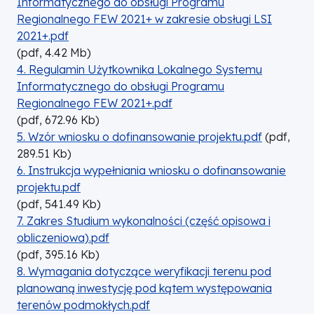
Informatycznego do obsługi Programu
Regionalnego FEW 2021+ w zakresie obsługi LSI
2021+.pdf
(
pdf,
4.42
Mb
)
DOKUMENT
4. Regulamin Użytkownika Lokalnego Systemu
Informatycznego do obsługi Programu
Regionalnego FEW 2021+.pdf
(
pdf,
672.96
Kb
)
DOKUMENT
5. Wzór wniosku o dofinansowanie projektu.pdf
(
pdf,
289.51
Kb
)
DOKUMENT
6. Instrukcja wypełniania wniosku o dofinansowanie
projektu.pdf
(
pdf,
541.49
Kb
)
DOKUMENT
7. Zakres Studium wykonalności (część opisowa i
obliczeniowa).pdf
(
pdf,
395.16
Kb
)
DOKUMENT
8. Wymagania dotyczące weryfikacji terenu pod
planowaną inwestycję pod kątem występowania
terenów podmokłych.pdf