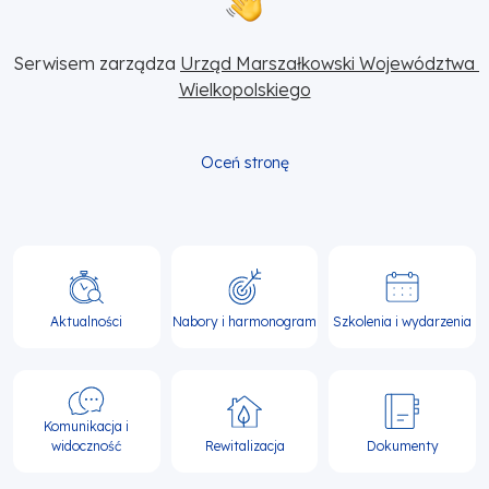
Serwisem zarządza 
Urząd Marszałkowski Województwa 
Wielkopolskiego
Oceń stronę
Główna
nawigacja
Aktualności
Nabory i harmonogram
Szkolenia i wydarzenia
Komunikacja i
widoczność
Rewitalizacja
Dokumenty