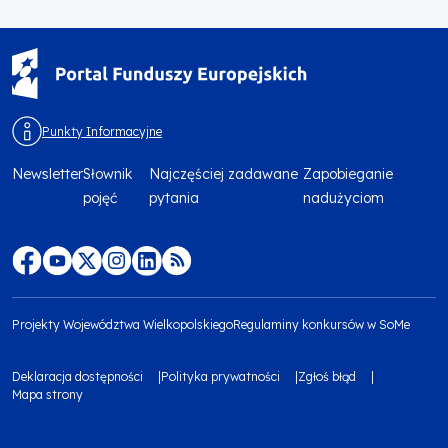
Punkty Informacyjne
Newsletter
Słownik
Najczęściej zadawane
Zapobieganie
Menu
pojęć
pytania
nadużyciom
footer
top
Menu
footer
Projekty Województwa Wielkopolskiego
Regulaminy konkursów w SoMe
media
Menu
Deklaracja dostępności
Polityka prywatności
Zgłoś błąd
społecznościowe
footer
Mapa strony
Menu
bottom
footer