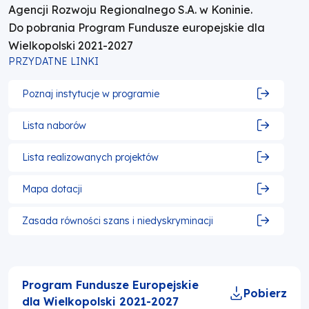
Agencji Rozwoju Regionalnego S.A. w Koninie.
Do pobrania Program Fundusze europejskie dla
Wielkopolski 2021-2027
PRZYDATNE LINKI
Poznaj instytucje w programie
Lista naborów
Lista realizowanych projektów
Mapa dotacji
Otworzy
się
w
Zasada równości szans i niedyskryminacji
Otworzy
nowej
się
karcie
w
nowej
karcie
Program Fundusze Europejskie
Pobierz
dla Wielkopolski 2021-2027