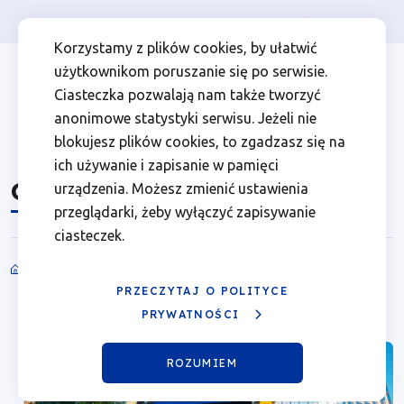
Osoba prywatna
Firma
więcej
EN
O
Przejdź
Przejdź
Przejdź
Przejdź
Menu
Menu
Korzystamy z plików cookies, by ułatwić
do
do
do
do
użytkownikom poruszanie się po serwisie.
programie
Header
top
głównej
wyszukiwarki
zawartości
stopki
Ciasteczka pozwalają nam także tworzyć
nawigacji
strony
Top
left
|
anonimowe statystyki serwisu. Jeżeli nie
blokujesz plików cookies, to zgadzasz się na
Fundusze
ich używanie i zapisanie w pamięci
O programie
urządzenia. Możesz zmienić ustawienia
Europejskie
przeglądarki, żeby wyłączyć zapisywanie
ciasteczek.
dla
Ścieżka
Wielkopolski
PRZECZYTAJ O POLITYCE
nawigacyjna
PRYWATNOŚCI
ROZUMIEM