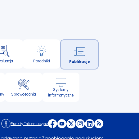
aluacja
Poradniki
Publikacje
Systemy
lny
Sprawozdania
informatyczne
Punkty Informacyjne
Menu
 zadawane pytania
Zapobieganie nadużyciom