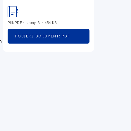
Plik
PDF
strony: 3
454 KB
POBIERZ DOKUMENT: PDF
OTWORZY
h.
SIĘ
W
NOWEJ
KARCIE