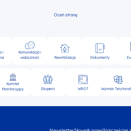
Oceń stronę
Komunikacja i
a i
widoczność
Rewitalizacja
Dokumenty
Ew
nia
Komitet
Eksperci
WROT
Wymiar Terytoria
Monitorujący
Newsletter
Słownik pojęć
Najczęściej