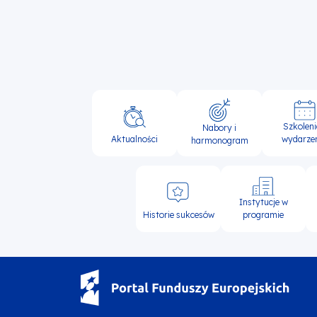
Główna
Szkoleni
Nabory i
nawigacja
Aktualności
wydarze
harmonogram
Instytucje w
Historie sukcesów
programie