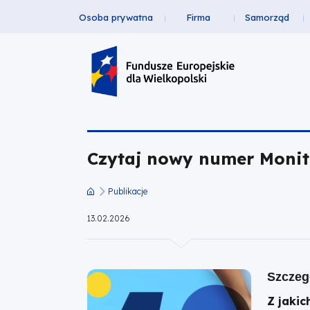
Osoba prywatna
Firma
Samorząd
Czytaj
Przejdź
Przejdź
Przejdź
Przejdź
Menu
do
do
do
do
nowy
Header
głównej
wyszukiwarki
zawartości
stopki
nawigacji
strony
Top
numer
Monitora
Czytaj nowy numer Monito
(luty
2026)
Publikacje
Ścieżka
13.02.2026
|
nawigacyjna
Fundusze
Szczeg
Europejskie
Z jaki