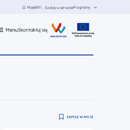
Moje
EN
Programy
Szukaj w serwisie
Menu
top
Menu
Skontaktuj się
left
Skontaktuj
się
ZAPISZ W MOJE