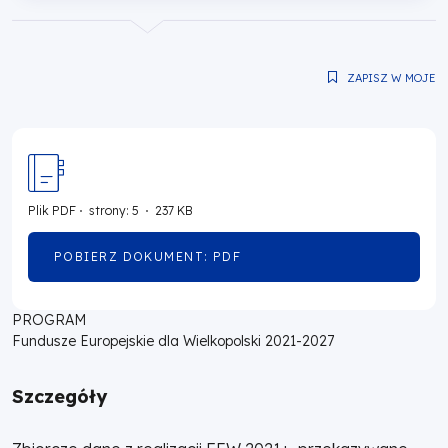
nawigacyjna
-
2027
ZAPISZ W MOJE
przekazane
do
KE
Plik
PDF
strony: 5
237 KB
POBIERZ DOKUMENT: PDF
OTWORZY
-
SIĘ
W
stan
NOWEJ
PROGRAM
KARCIE
Fundusze Europejskie dla Wielkopolski 2021-2027
na
Szczegóły
31.08.2023