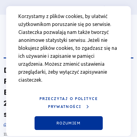
Osoba prywatna
Firma
więcej
EN
Dane
Przejdź
Przejdź
Przejdź
Przejdź
Menu
Menu
Korzystamy z plików cookies, by ułatwić
do
do
do
do
użytkownikom poruszanie się po serwisie.
dot.
Header
top
głównej
wyszukiwarki
zawartości
stopki
Ciasteczka pozwalają nam także tworzyć
nawigacji
strony
Top
left
Programu
anonimowe statystyki serwisu. Jeżeli nie
blokujesz plików cookies, to zgadzasz się na
Regionalnego
ich używanie i zapisanie w pamięci
urządzenia. Możesz zmienić ustawienia
Dane dot. Programu
Fundusze
przeglądarki, żeby wyłączyć zapisywanie
Regionalnego Fundusze
ciasteczek.
Europejskie
Europejskie dla Wielkopolski
dla
PRZECZYTAJ O POLITYCE
2021 - 2027 przekazane do KE -
PRYWATNOŚCI
stan na 31.08.2023
Wielkopolski
ROZUMIEM
Sprawozdania
2021
Ścieżka
11.06.2025