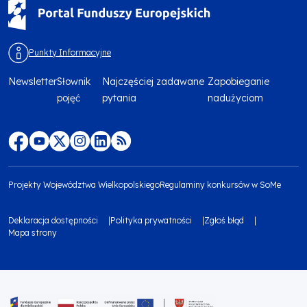
Punkty Informacyjne
Newsletter
Słownik
Najczęściej zadawane
Zapobieganie
Menu
pojęć
pytania
nadużyciom
footer
top
Menu
footer
Projekty Województwa Wielkopolskiego
Regulaminy konkursów w SoMe
media
Menu
Deklaracja dostępności
Polityka prywatności
Zgłoś błąd
społecznościowe
footer
Mapa strony
Menu
bottom
footer
1
bottom
Obraz