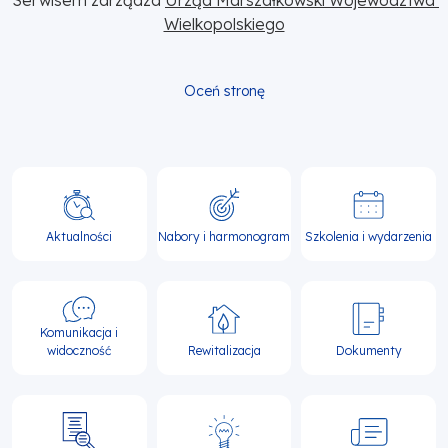
Wielkopolskiego
Oceń stronę
Główna
nawigacja
Aktualności
Nabory i harmonogram
Szkolenia i wydarzenia
Komunikacja i
widoczność
Rewitalizacja
Dokumenty