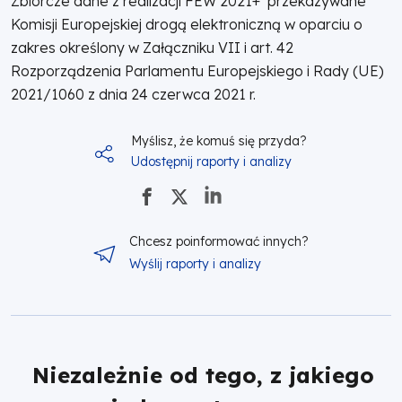
Zbiorcze dane z realizacji FEW 2021+ przekazywane
|
Komisji Europejskiej drogą elektroniczną w oparciu o
Fundusze
zakres określony w Załączniku VII i art. 42
Rozporządzenia Parlamentu Europejskiego i Rady (UE)
Europejskie
2021/1060 z dnia 24 czerwca 2021 r.
dla
Myślisz, że komuś się przyda?
Udostępnij raporty i analizy
Wielkopolski
Chcesz poinformować innych?
Wyślij raporty i analizy
Niezależnie od tego, z jakiego