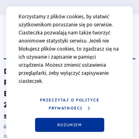
Osoba prywatna
Firma
więcej
EN
Dane
Przejdź
Przejdź
Przejdź
Przejdź
Menu
Menu
Korzystamy z plików cookies, by ułatwić
do
do
do
do
użytkownikom poruszanie się po serwisie.
dot.
Header
top
głównej
wyszukiwarki
zawartości
stopki
Ciasteczka pozwalają nam także tworzyć
nawigacji
strony
Top
left
Programu
anonimowe statystyki serwisu. Jeżeli nie
blokujesz plików cookies, to zgadzasz się na
Regionalnego
ich używanie i zapisanie w pamięci
urządzenia. Możesz zmienić ustawienia
Dane dot. Programu
Fundusze
przeglądarki, żeby wyłączyć zapisywanie
Regionalnego Fundusze
ciasteczek.
Europejskie
Europejskie dla Wielkopolski
dla
PRZECZYTAJ O POLITYCE
2021 - 2027 przekazane do KE-
PRYWATNOŚCI
stan na 30.06.2023
Wielkopolski
ROZUMIEM
Sprawozdania
2021
Ścieżka
11.06.2025