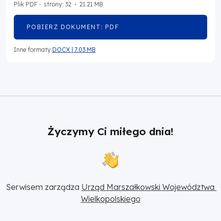
Plik
PDF
strony: 32
21.21 MB
POBIERZ DOKUMENT: PDF
OTWORZY
SIĘ
W
Inne formaty:
DOCX
|
7.03 MB
NOWEJ
OTWORZY
KARCIE
SIĘ
W
NOWEJ
KARCIE
Życzymy Ci miłego dnia!
Serwisem zarządza 
Urząd Marszałkowski Województwa 
Wielkopolskiego