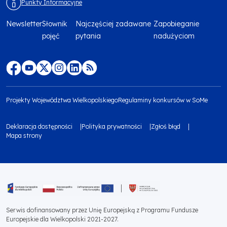
Punkty Informacyjne
Newsletter
Słownik
Najczęściej zadawane
Zapobieganie
Menu
pojęć
pytania
nadużyciom
footer
top
Menu
footer
Projekty Województwa Wielkopolskiego
Regulaminy konkursów w SoMe
media
Menu
Deklaracja dostępności
Polityka prywatności
Zgłoś błąd
społecznościowe
footer
Mapa strony
Menu
bottom
footer
1
bottom
Obraz
2
Serwis dofinansowany przez Unię Europejską z Programu Fundusze
Europejskie dla Wielkopolski 2021-2027.