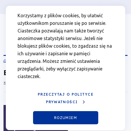
Osoba prywatna
Firma
więcej
EN
Biuletyn
Przejdź
Przejdź
Przejdź
Przejdź
Menu
Menu
Korzystamy z plików cookies, by ułatwić
do
do
do
do
użytkownikom poruszanie się po serwisie.
XX
Header
top
głównej
wyszukiwarki
zawartości
stopki
Ciasteczka pozwalają nam także tworzyć
nawigacji
strony
Top
left
WROT
anonimowe statystyki serwisu. Jeżeli nie
blokujesz plików cookies, to zgadzasz się na
|
ich używanie i zapisanie w pamięci
WROT
urządzenia. Możesz zmienić ustawienia
Fundusze
Ścieżka
przeglądarki, żeby wyłączyć zapisywanie
Biuletyn XX WROT
nawigacyjna
ciasteczek.
Europejskie
31.12.2023
dla
PRZECZYTAJ O POLITYCE
PRYWATNOŚCI
Wielkopolski
ROZUMIEM