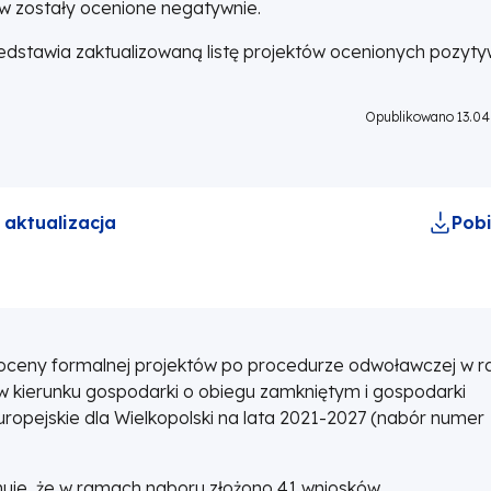
ów zostały ocenione negatywnie.
dstawia zaktualizowaną listę projektów ocenionych pozyty
Opublikowano 13.04.
 aktualizacja
Pobi
 oceny formalnej projektów po procedurze odwoławczej w 
 w kierunku gospodarki o obiegu zamkniętym i gospodarki
pejskie dla Wielkopolski na lata 2021-2027 (nabór numer
uje, że w ramach naboru złożono 41 wniosków.