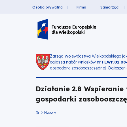
Osoba prywatna
Firma
Samorząd
Działanie
Przejdź
Przejdź
Przejdź
Przejdź
Menu
do
do
do
do
2.8
Header
głównej
wyszukiwarki
zawartości
stopki
nawigacji
strony
Top
Wspieranie
transformacji
Zarząd Województwa Wielkopolskiego jak
ogłasza nabór wniosków nr
FEWP.02.08
w
gospodarki zasobooszczędnej.
Ogłoszeni
kierunku
Działanie 2.8 Wspieranie
gospodarki
gospodarki zasobooszczę
o
Nabory
Ścieżka
obiegu
nawigacyjna