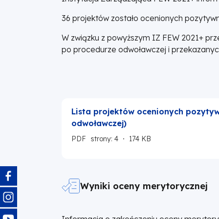
36 projektów zostało ocenionych pozytywn
W związku z powyższym IZ FEW 2021+ prze
po procedurze odwoławczej i przekazanyc
Lista projektów ocenionych pozytyw
odwoławczej)
PDF
strony: 4
174 KB
Obraz
Wyniki oceny merytorycznej
Obraz
Obraz
Informacja o zakończeniu oceny merytoryc