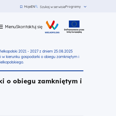
Moje
EN
Programy
Szukaj w serwisie
Menu
top
Menu
Skontaktuj się
left
Skontaktuj
się
lkopolski 2021 - 2027 z dniem 25.08.2025
i w kierunku gospodarki o obiegu zamkniętym i
elkopolskiego.
ki o obiegu zamkniętym i