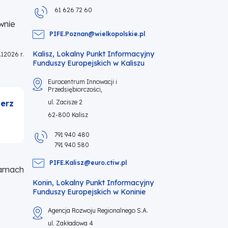
61 626 72 60
wnie
PIFE.Poznan@wielkopolskie.pl
Kalisz, Lokalny Punkt Informacyjny
12026 r.
Funduszy Europejskich w Kaliszu
Eurocentrum Innowacji i
Przedsiębiorczości,
erz
ul. Zacisze 2
62-800 Kalisz
791 940 480
791 940 580
PIFE.Kalisz@euro.ctiw.pl
ramach
Konin, Lokalny Punkt Informacyjny
Funduszy Europejskich w Koninie
Agencja Rozwoju Regionalnego S.A.
ul. Zakładowa 4