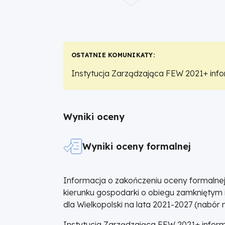
zamkniętym
i
OSTATNIE KOMUNIKATY
gospodarki
Instytucja Zarządzająca FEW 2021+ infor
zasobooszczędnej
nowy akt dotyczący usług świadczonych
Komisji (UE) 2025/2630 z dnia 16 grudnia 
|
Traktatu o funkcjonowaniu Unii Europej
Wyniki oceny
tytułu świadczenia usług publicznych,
Fundusze
wykonywania usług świadczonych w ogól
uchylająca decyzję 2012/21/UE
Wyniki oceny formalnej
.
W związ
Europejskie
podejmować nowe umowy o świadczenie u
gospodarczym lub przedłużać już obowią
dla
Informacja o zakończeniu oceny formalnej
postanowień ww. Decyzji Komisji 2025/2
kierunku gospodarki o obiegu zamkniętym
Wielkopolski
dla Wielkopolski na lata 2021-2027 (nabó
Instytucja Zarządzająca FEW 2021+ inform