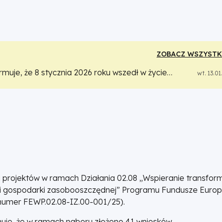
ZOBACZ WSZYSTK
muje, że 8 stycznia 2026 roku wszedł w życie
wt. 13.0
 w ogólnym interesie gospodarczym, tj.
Decyzja
2025 r. w sprawie stosowania art. 106 ust. 2
skiej do pomocy państwa w formie rekompensaty z
 przyznawanej przedsiębiorstwom zobowiązanym do
nym interesie gospodarczym, i
ku z powyższym Wnioskodawcy, którzy będą
sług publicznych w ogólnym interesie
zujące, zobligowani są do stosowania
 projektów w ramach Działania 02.08 „Wspieranie transform
630.
 i gospodarki zasobooszczędnej” Programu Fundusze Europ
r numer FEWP.02.08-IZ.00-001/25).
uje, że w ramach naboru złożono 41 wniosków.