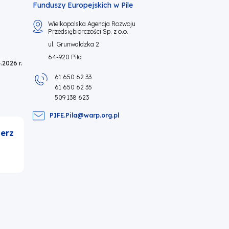
Funduszy Europejskich w Pile
Wielkopolska Agencja Rozwoju
Przedsiębiorczości Sp. z o.o.
ul. Grunwaldzka 2
64-920 Piła
.2026 r.
61 650 62 33
61 650 62 35
509 138 623
PIFE.Pila@warp.org.pl
erz