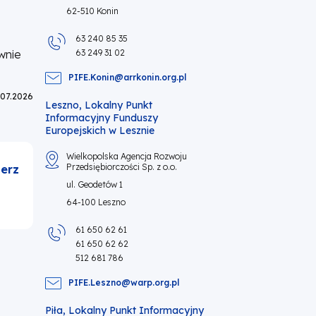
62-510 Konin
63 240 85 35
wnie
63 249 31 02
PIFE.Konin@arrkonin.org.pl
.07.2026
Leszno, Lokalny Punkt
Informacyjny Funduszy
Europejskich w Lesznie
Wielkopolska Agencja Rozwoju
Przedsiębiorczości Sp. z o.o.
erz
ul. Geodetów 1
64-100 Leszno
61 650 62 61
61 650 62 62
512 681 786
PIFE.Leszno@warp.org.pl
Piła, Lokalny Punkt Informacyjny