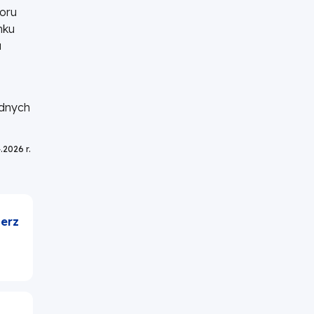
boru
nku
a
ędnych
.2026 r.
erz