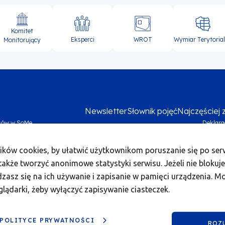
Komitet
Eksperci
WROT
Wymiar Terytoria
Monitorujący
Newsletter
Słownik pojęć
Najczęściej
sów w SoMe
Deklara
Me
ików cookies, by ułatwić użytkownikom poruszanie się po serw
foo
akże tworzyć anonimowe statystyki serwisu. Jeżeli nie blokuje
bo
dzasz się na ich używanie i zapisanie w pamięci urządzenia. M
2
glądarki, żeby wyłączyć zapisywanie ciasteczek.
 POLITYCE PRYWATNOŚCI
ndusze Europejskie dla Wielkopolski 2021-2027.
ROZ