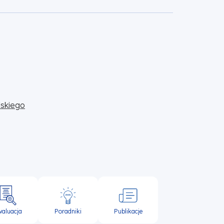
skiego
waluacja
Poradniki
Publikacje