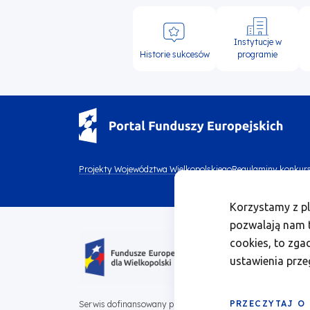
Instytucje w
Historie sukcesów
programie
Menu
Projekty Województwa Wielkopolskiego
Regulaminy konkur
Menu
footer
Korzystamy z pl
footer
top
pozwalają nam t
Obraz
bottom
cookies, to zga
1
ustawienia prze
PRZECZYTAJ O
Serwis dofinansowany przez Unię Europejską z Programu Fu