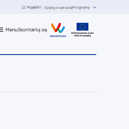
Moje
EN
Programy
Szukaj w serwisie
Menu
top
Menu
Skontaktuj się
left
Skontaktuj
się