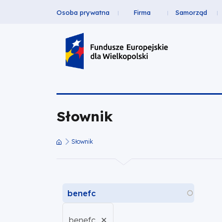
Osoba prywatna
Firma
Samorząd
Słownik
Przejdź
Przejdź
Przejdź
Przejdź
Menu
do
do
do
do
|
Header
głównej
wyszukiwarki
zawartości
stopki
nawigacji
strony
Top
Fundusze
Europejskie
Słownik
dla
Wielkopolski
Słownik
Ścieżka
nawigacyjna
Tytuł
Aktywne
benefc