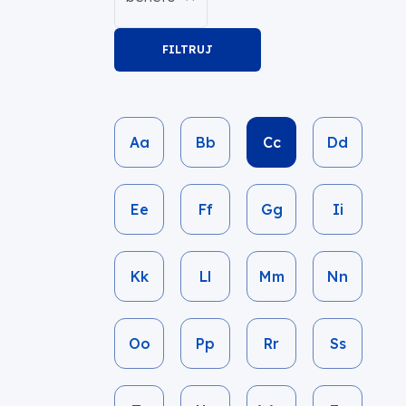
filtry
Aa
Bb
Cc
Dd
Ee
Ff
Gg
Ii
Kk
Ll
Mm
Nn
Oo
Pp
Rr
Ss