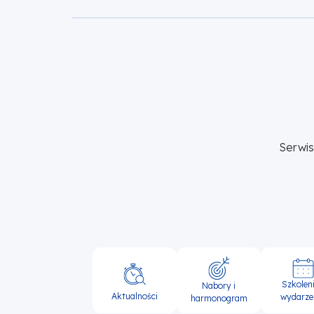
Serwi
Główna
Szkoleni
Nabory i
nawigacja
Aktualności
wydarze
harmonogram