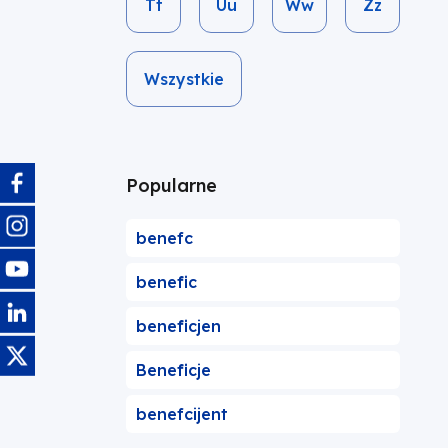
Tt
Uu
Ww
Zz
Wszystkie
Obraz
Popularne
Obraz
benefc
Obraz
benefic
Obraz
beneficjen
Obraz
Beneficje
benefcijent