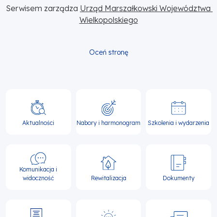
Serwisem zarządza 
Urząd Marszałkowski Województwa 
Wielkopolskiego
Oceń stronę
Główna
nawigacja
Aktualności
Nabory i harmonogram
Szkolenia i wydarzenia
Komunikacja i
widoczność
Rewitalizacja
Dokumenty