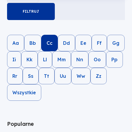
filtry
Aa
Bb
Cc
Dd
Ee
Ff
Gg
Ii
Kk
Ll
Mm
Nn
Oo
Pp
Rr
Ss
Tt
Uu
Ww
Zz
Wszystkie
Popularne