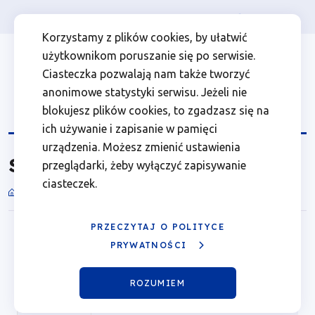
Osoba prywatna
Firma
więcej
EN
Słownik
Przejdź
Przejdź
Przejdź
Przejdź
Menu
Menu
Korzystamy z plików cookies, by ułatwić
do
do
do
do
użytkownikom poruszanie się po serwisie.
|
Header
top
głównej
wyszukiwarki
zawartości
stopki
Ciasteczka pozwalają nam także tworzyć
nawigacji
strony
Top
left
Fundusze
anonimowe statystyki serwisu. Jeżeli nie
blokujesz plików cookies, to zgadzasz się na
Europejskie
ich używanie i zapisanie w pamięci
urządzenia. Możesz zmienić ustawienia
Słownik
dla
przeglądarki, żeby wyłączyć zapisywanie
ciasteczek.
Słownik
Wielkopolski
Ścieżka
nawigacyjna
PRZECZYTAJ O POLITYCE
PRYWATNOŚCI
Tytuł
ROZUMIEM
Aktywne
benefic