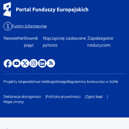
Punkty Informacyjne
Newsletter
Słownik
Najczęściej zadawane
Zapobieganie
Menu
pojęć
pytania
nadużyciom
footer
top
Menu
footer
Projekty Województwa Wielkopolskiego
Regulaminy konkursów w SoMe
media
Menu
Deklaracja dostępności
Polityka prywatności
Zgłoś błąd
społecznościowe
footer
Mapa strony
Menu
bottom
footer
1
bottom
Obraz