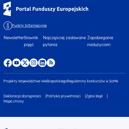
Punkty Informacyjne
Newsletter
Słownik
Najczęściej zadawane
Zapobieganie
Menu
pojęć
pytania
nadużyciom
footer
top
Menu
footer
Projekty Województwa Wielkopolskiego
Regulaminy konkursów w SoMe
media
Menu
Deklaracja dostępności
Polityka prywatności
Zgłoś błąd
społecznościowe
footer
Mapa strony
Menu
bottom
footer
1
bottom
Obraz