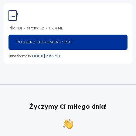
Plik
PDF
strony: 32
6.64 MB
POBIERZ DOKUMENT: PDF
OTWORZY
SIĘ
W
Inne formaty:
DOCX
|
2.86 MB
NOWEJ
OTWORZY
KARCIE
SIĘ
W
NOWEJ
KARCIE
Życzymy Ci miłego dnia!