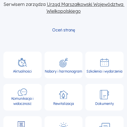
Serwisem zarządza 
Urząd Marszałkowski Województwa 
Wielkopolskiego
Oceń stronę
Główna
nawigacja
Aktualności
Nabory i harmonogram
Szkolenia i wydarzenia
Komunikacja i
widoczność
Rewitalizacja
Dokumenty