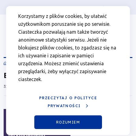
Osoba prywatna
Firma
więcej
EN
Biuletyn
Przejdź
Przejdź
Przejdź
Przejdź
Menu
Menu
Korzystamy z plików cookies, by ułatwić
do
do
do
do
użytkownikom poruszanie się po serwisie.
XVIII
Header
top
głównej
wyszukiwarki
zawartości
stopki
Ciasteczka pozwalają nam także tworzyć
nawigacji
strony
Top
left
WROT
anonimowe statystyki serwisu. Jeżeli nie
blokujesz plików cookies, to zgadzasz się na
|
ich używanie i zapisanie w pamięci
WROT
urządzenia. Możesz zmienić ustawienia
Fundusze
Ścieżka
przeglądarki, żeby wyłączyć zapisywanie
Biuletyn XVIII WROT
nawigacyjna
ciasteczek.
Europejskie
31.12.2022
dla
PRZECZYTAJ O POLITYCE
PRYWATNOŚCI
Wielkopolski
ROZUMIEM