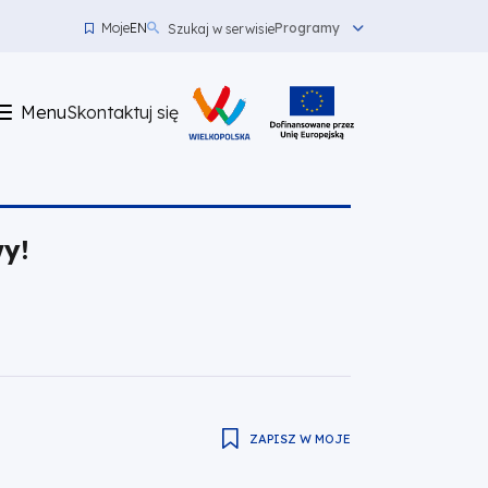
Moje
EN
Programy
Szukaj w serwisie
Menu
top
Menu
Skontaktuj się
left
Skontaktuj
się
y!
ZAPISZ W MOJE