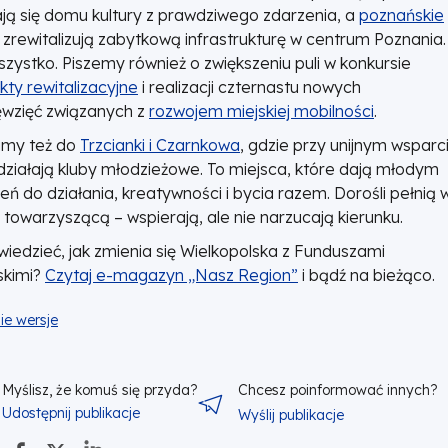
ją się domu kultury z prawdziwego zdarzenia, a
poznańskie
zrewitalizują zabytkową infrastrukturę w centrum Poznania.
szystko. Piszemy również o zwiększeniu puli w konkursie
kty rewitalizacyjne
i realizacji czternastu nowych
ęwzięć związanych z
rozwojem miejskiej mobilności
.
amy też do
Trzcianki i Czarnkowa
, gdzie przy unijnym wsparc
działają kluby młodzieżowe. To miejsca, które dają młodym
eń do działania, kreatywności i bycia razem. Dorośli pełnią 
ę towarzyszącą – wspierają, ale nie narzucają kierunku.
iedzieć, jak zmienia się Wielkopolska z Funduszami
skimi?
Czytaj e-magazyn „Nasz Region”
i bądź na bieżąco.
ie wersje
Myślisz, że komuś się przyda?
Chcesz poinformować innych?
Udostępnij publikacje
Wyślij publikacje