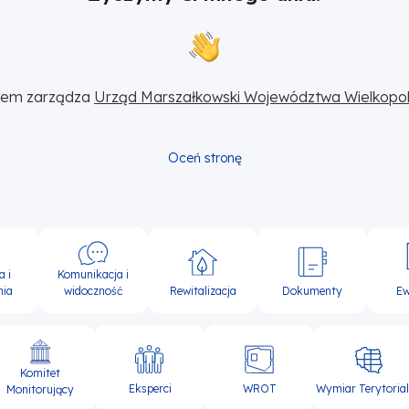
sem zarządza 
Urząd Marszałkowski Województwa Wielkopol
Oceń stronę
Komunikacja i
a i
widoczność
Rewitalizacja
Dokumenty
Ew
nia
Komitet
Eksperci
WROT
Wymiar Terytoria
Monitorujący