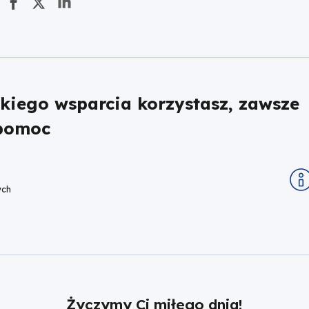
akiego wsparcia korzystasz, zawsze
 pomoc
ych
Życzymy Ci miłego dnia!