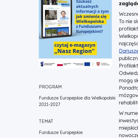
zagląd
objawy!
Wczesne
|
To nie s
profilak
Fundusze
Wielkopo
najczęś
Europejskie
Dariusz
publicz
dla
Profilak
Odwiedz
Wielkopolski
mogą sk
PROGRAM
Ponadt
mózgowy
Fundusze Europejskie dla Wielkopolski
rehabil
2021-2027
W numer
inwestyc
TEMAT
miejskic
Fundusze Europejskie
nowocze