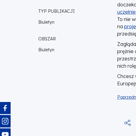
doczeka
TYP PUBLIKACJI
uczelnie
To nie w
Biuletyn
na
proje
przedsi
OBSZAR
Zagląd
Biuletyn
prężnie 
przestrz
nich rol
Chcesz w
Europej
Poprzedn
Obraz
Obraz
Obraz