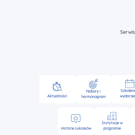
Serwi
Główna
Szkoleni
Nabory i
nawigacja
Aktualności
wydarze
harmonogram
Instytucje w
Historie sukcesów
programie