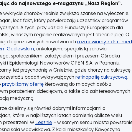
ając do najnowszego e-magazynu „Nasz Region”.
 wykrycie choroby realnie zwiększa szanse na wyleczenie.
logan, lecz fakt, który potwierdzają uczestnicy programów
tycznych. A tych, przy udziale Funduszy Europejskich dla
lski, w naszym regionie realizowanych jest obecnie pięć. O
ciej diagnozowanych nowotworach
rozmawiamy z dr. n. med
em Godlewskim
, onkologiem, specjalistą zdrowia
nego, społecznikiem, założycielem i prezesem Ośrodka
tyki i Epidemiologii Nowotworów OPEN S.A. w Poznaniu.
amy też przychodnię w Gnieźnie, gdzie chorzy na cukrzycę
orzystać z badań wykrywających
retinopatię cukrzycową
.
o
przybliżamy ofertę
kierowaną do młodych osób z
m porażeniem dziecięcym, a także dla zainteresowanych
itacją medyczną.
ze dzielimy się również dobrymi informacjami o
jach, które w najbliższych latach odmienią oblicze wielu
h przestrzeni. W
Lesznie
– w samym sercu miasta powstani
sna sala widowiskowa. Z kolei mieszkańcy Kawęczyna