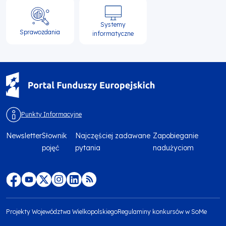
Systemy
Sprawozdania
informatyczne
Punkty Informacyjne
Newsletter
Słownik
Najczęściej zadawane
Zapobieganie
Menu
pojęć
pytania
nadużyciom
footer
top
Menu
footer
Projekty Województwa Wielkopolskiego
Regulaminy konkursów w SoMe
media