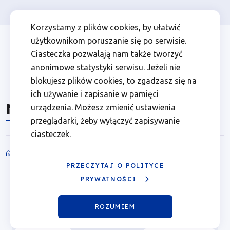
Osoba prywatna
Firma
więcej
EN
Nabory
Przejdź
Przejdź
Przejdź
Przejdź
Menu
Menu
Korzystamy z plików cookies, by ułatwić
do
do
do
do
użytkownikom poruszanie się po serwisie.
|
Header
top
głównej
wyszukiwarki
zawartości
stopki
Ciasteczka pozwalają nam także tworzyć
nawigacji
strony
Top
left
Fundusze
anonimowe statystyki serwisu. Jeżeli nie
blokujesz plików cookies, to zgadzasz się na
Europejskie
ich używanie i zapisanie w pamięci
Nabory
urządzenia. Możesz zmienić ustawienia
dla
przeglądarki, żeby wyłączyć zapisywanie
ciasteczek.
Wielkopolski
Ścieżka
PRZECZYTAJ O POLITYCE
HARMONOGRAMY NABORÓW
nawigacyjna
PRYWATNOŚCI
Status
NADCHODZĄCE
TRWAJĄCE
ZAKOŃCZONE
WYNIKI
naboru
ROZUMIEM
Dla kogo
Priorytet i działanie
Na co