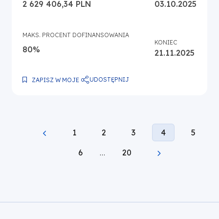
2 629 406,34 PLN
03.10.2025
MAKS. PROCENT DOFINANSOWANIA
KONIEC
80%
21.11.2025
UDOSTĘPNIJ
ZAPISZ W MOJE
Page
Page
Page
Current
Page
1
2
3
4
5
Stronicowanie
page
Page
Page
6
…
20