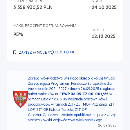
BUDŻET NABORU
START
3 358 930,52 PLN
24.10.2025
MAKS. PROCENT DOFINANSOWANIA
KONIEC
95%
12.12.2025
UDOSTĘPNIJ
ZAPISZ W MOJE
Zarząd Województwa Wielkopolskiego jako Instytucja
Zarządzająca Programem Fundusze Europejskie dla
Wielkopolski 2021-2027 z dniem 26.09.2025 r. ogłasza
nabór wniosków nr
FEWP.06.05-IZ.00-001/25
w
ramach Działania 06.05 Wsparcie pracowników i
pracodawców w ramach ZIT- ZIT MOF Poznania, ZIT
LOF, ZIT OF Kolsko-Turecki, ZIT OF
Gniezna
.
Ogłoszenie zostało opublikowane przez Urząd
Marszałkowski Województwa Wielkopolskiego.
26.09.2025