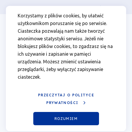
Osoba prywatna
Firma
więcej
EN
Dowiedz
Przejdź
Przejdź
Przejdź
Przejdź
Menu
Menu
Korzystamy z plików cookies, by ułatwić
do
do
do
do
użytkownikom poruszanie się po serwisie.
się
Header
top
głównej
wyszukiwarki
zawartości
stopki
Ciasteczka pozwalają nam także tworzyć
nawigacji
strony
Top
left
jak
anonimowe statystyki serwisu. Jeżeli nie
blokujesz plików cookies, to zgadzasz się na
przebiega
ich używanie i zapisanie w pamięci
urządzenia. Możesz zmienić ustawienia
kontrola
przeglądarki, żeby wyłączyć zapisywanie
ciasteczek.
|
Fundusze
PRZECZYTAJ O POLITYCE
PRYWATNOŚCI
Europejskie
Dowiedz się jak przebiega
ROZUMIEM
dla
kontrola