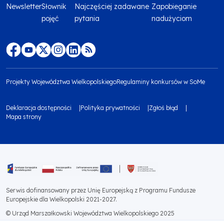
Newsletter
Słownik
Najczęściej zadawane
Zapobieganie
Menu
pojęć
pytania
nadużyciom
footer
top
Menu
footer
Projekty Województwa Wielkopolskiego
Regulaminy konkursów w SoMe
media
Menu
Deklaracja dostępności
Polityka prywatności
Zgłoś błąd
społecznościowe
footer
Mapa strony
Menu
bottom
footer
1
bottom
Obraz
2
Serwis dofinansowany przez Unię Europejską z Programu Fundusze
Europejskie dla Wielkopolski 2021-2027.
© Urząd Marszałkowski Województwa Wielkopolskiego 2025