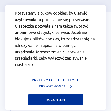
Osoba prywatna
Firma
więcej
EN
Inne
Przejdź
Przejdź
Przejdź
Przejdź
Menu
Menu
Korzystamy z plików cookies, by ułatwić
do
do
do
do
użytkownikom poruszanie się po serwisie.
Instrumenty
Header
top
głównej
wyszukiwarki
zawartości
stopki
Ciasteczka pozwalają nam także tworzyć
nawigacji
strony
Top
left
Terytorialne
anonimowe statystyki serwisu. Jeżeli nie
blokujesz plików cookies, to zgadzasz się na
|
ich używanie i zapisanie w pamięci
urządzenia. Możesz zmienić ustawienia
Fundusze
przeglądarki, żeby wyłączyć zapisywanie
ciasteczek.
Europejskie
dla
PRZECZYTAJ O POLITYCE
PRYWATNOŚCI
Wielkopolski
Inne Instrumenty Terytorialne
ROZUMIEM