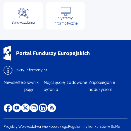
Systemy
Sprawozdania
informatyczne
Punkty Informacyjne
Newsletter
Słownik
Najczęściej zadawane
Zapobieganie
Menu
pojęć
pytania
nadużyciom
footer
top
Menu
footer
Projekty Województwa Wielkopolskiego
Regulaminy konkursów w SoMe