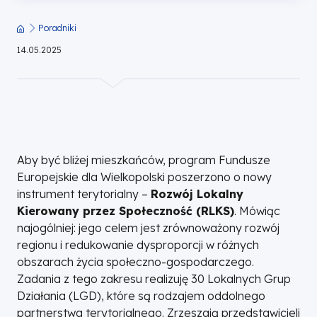
dla
Poradniki
Ścieżka
Wielkopolski
14.05.2025
nawigacyjna
Aby być bliżej mieszkańców, program Fundusze
Europejskie dla Wielkopolski poszerzono o nowy
instrument terytorialny –
Rozwój Lokalny
Kierowany przez Społeczność (RLKS)
. Mówiąc
najogólniej: jego celem jest zrównoważony rozwój
regionu i redukowanie dysproporcji w różnych
obszarach życia społeczno-gospodarczego.
Zadania z tego zakresu realizuję 30 Lokalnych Grup
Działania (LGD), które są rodzajem oddolnego
partnerstwa terytorialnego. Zrzeszają przedstawicieli