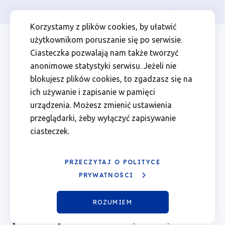
Osoba prywatna
Firma
więcej
EN
Rozwój
Przejdź
Przejdź
Przejdź
Przejdź
Menu
Menu
Korzystamy z plików cookies, by ułatwić
do
do
do
do
użytkownikom poruszanie się po serwisie.
Lokalny
Header
top
głównej
wyszukiwarki
zawartości
stopki
Ciasteczka pozwalają nam także tworzyć
nawigacji
strony
Top
left
Kierowany
anonimowe statystyki serwisu. Jeżeli nie
blokujesz plików cookies, to zgadzasz się na
przez
ich używanie i zapisanie w pamięci
urządzenia. Możesz zmienić ustawienia
Społeczność
przeglądarki, żeby wyłączyć zapisywanie
ciasteczek.
(RLKS)
|
PRZECZYTAJ O POLITYCE
PRYWATNOŚCI
Fundusze
Rozwój Lokalny Kierowany
ROZUMIEM
Europejskie
przez Społeczność (RLKS)