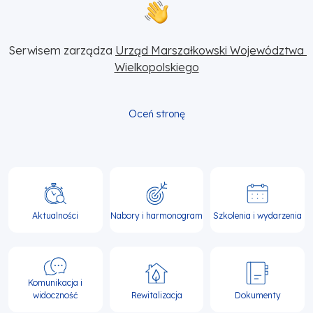
Serwisem zarządza 
Urząd Marszałkowski Województwa 
Wielkopolskiego
Oceń stronę
Główna
nawigacja
Aktualności
Nabory i harmonogram
Szkolenia i wydarzenia
Komunikacja i
widoczność
Rewitalizacja
Dokumenty