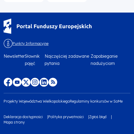
Punkty Informacyjne
Newsletter
Słownik
Najczęściej zadawane
Zapobieganie
Menu
pojęć
pytania
nadużyciom
footer
top
Menu
footer
Projekty Województwa Wielkopolskiego
Regulaminy konkursów w SoMe
media
Menu
Deklaracja dostępności
Polityka prywatności
Zgłoś błąd
społecznościowe
footer
Mapa strony
Menu
bottom