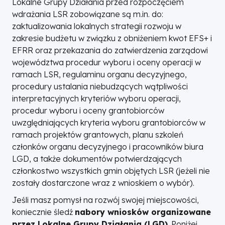
Lokalne Grupy Działania przed rozpoczęciem
wdrażania LSR zobowiązane są m.in. do:
zaktualizowania lokalnych strategii rozwoju w
zakresie budżetu w związku z obniżeniem kwot EFS+ i
EFRR oraz przekazania do zatwierdzenia zarządowi
województwa procedur wyboru i oceny operacji w
ramach LSR, regulaminu organu decyzyjnego,
procedury ustalania niebudzących wątpliwości
interpretacyjnych kryteriów wyboru operacji,
procedur wyboru i oceny grantobiorców
uwzględniających kryteria wyboru grantobiorców w
ramach projektów grantowych, planu szkoleń
członków organu decyzyjnego i pracowników biura
LGD, a także dokumentów potwierdzających
członkostwo wszystkich gmin objętych LSR (jeżeli nie
zostały dostarczone wraz z wnioskiem o wybór).
Jeśli masz pomysł na rozwój swojej miejscowości,
koniecznie śledź
nabory wniosków organizowane
przez Lokalne Grupy Działania (LGD)
. Poniżej