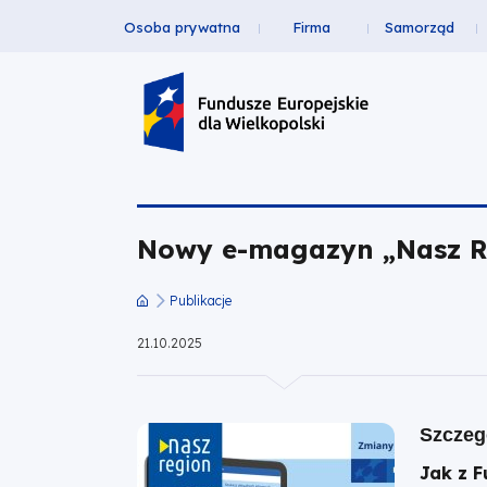
Osoba prywatna
Firma
Samorząd
Nowy
Przejdź
Przejdź
Przejdź
Przejdź
Menu
do
do
do
do
e-
Header
głównej
wyszukiwarki
zawartości
stopki
nawigacji
strony
Top
magazyn
„Nasz
Nowy e-magazyn „Nasz R
Region”
|
Publikacje
Ścieżka
21.10.2025
Fundusze
nawigacyjna
Europejskie
Szczeg
dla
Jak z F