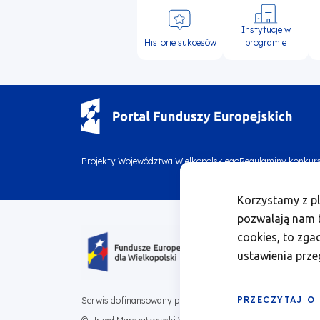
Instytucje w
Historie sukcesów
programie
Menu
Projekty Województwa Wielkopolskiego
Regulaminy konkur
Menu
footer
Korzystamy z pl
footer
top
pozwalają nam t
Obraz
bottom
cookies, to zga
1
ustawienia prze
PRZECZYTAJ O
Serwis dofinansowany przez Unię Europejską z Programu Fu