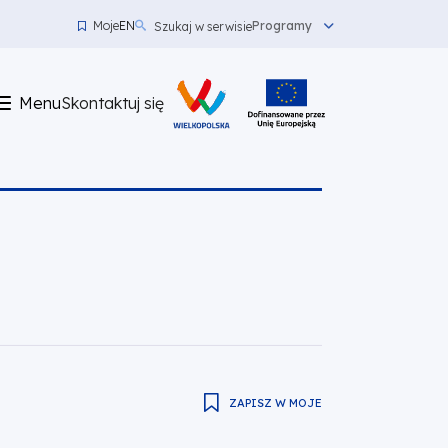
Moje
EN
Programy
Szukaj w serwisie
Menu
top
Menu
Skontaktuj się
left
Skontaktuj
się
ZAPISZ W MOJE