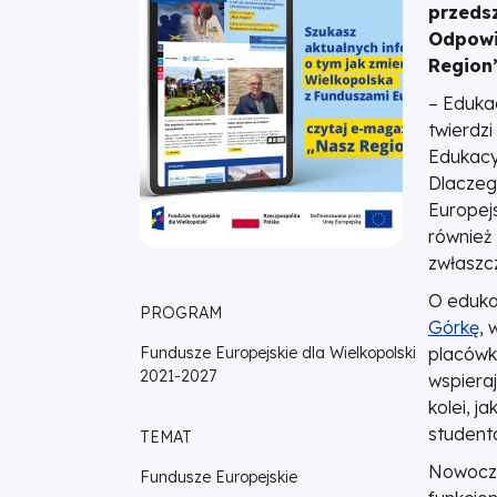
przedsz
Wielkopolski
Odpowi
Region”
– Eduka
twierdzi
Edukacy
Dlaczeg
Europej
również
zwłaszcz
O eduka
PROGRAM
Górkę
, 
Fundusze Europejskie dla Wielkopolski
placówk
2021-2027
wspiera
kolei, 
studento
TEMAT
Nowocze
Fundusze Europejskie