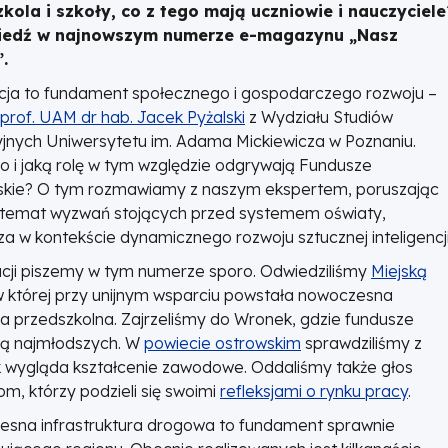
kola i szkoły, co z tego mają uczniowie i nauczyciele
edź w najnowszym numerze e-magazynu „Nasz
.
cja to fundament społecznego i gospodarczego rozwoju –
prof. UAM dr hab. Jacek Pyżalski
z Wydziału Studiów
jnych Uniwersytetu im. Adama Mickiewicza w Poznaniu.
o i jaką rolę w tym względzie odgrywają Fundusze
skie? O tym rozmawiamy z naszym ekspertem, poruszając
 temat wyzwań stojących przed systemem oświaty,
a w kontekście dynamicznego rozwoju sztucznej inteligencji
cji piszemy w tym numerze sporo. Odwiedziliśmy
Miejską
w której przy unijnym wsparciu powstała nowoczesna
a przedszkolna. Zajrzeliśmy do Wronek, gdzie fundusze
ją najmłodszych. W
powiecie ostrowskim
sprawdziliśmy z
jak wygląda kształcenie zawodowe. Oddaliśmy także głos
m, którzy podzieli się swoimi
refleksjami o rynku pracy
.
sna infrastruktura drogowa to fundament sprawnie