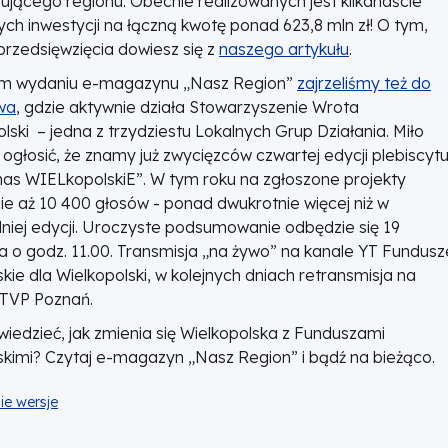
ującego regionu. Obecnie realizowanych jest kilkanaście
ch inwestycji na łączną kwotę ponad 623,8 mln zł! O tym,
 przedsięwzięcia dowiesz się z
naszego artykułu
.
m wydaniu e-magazynu „Nasz Region”
zajrzeliśmy też do
wa
, gdzie aktywnie działa Stowarzyszenie Wrota
lski – jedna z trzydziestu Lokalnych Grup Działania. Miło
ogłosić, że znamy już zwycięzców czwartej edycji plebiscyt
nas WIELkopolskiE”. W tym roku na zgłoszone projekty
ie aż 10 400 głosów - ponad dwukrotnie więcej niż w
niej edycji. Uroczyste podsumowanie odbędzie się 19
a o godz. 11.00. Transmisja „na żywo” na kanale YT Fundusz
kie dla Wielkopolski, w kolejnych dniach retransmisja na
 TVP Poznań.
iedzieć, jak zmienia się Wielkopolska z Funduszami
skimi? Czytaj e-magazyn „Nasz Region” i bądź na bieżąco.
ie wersje