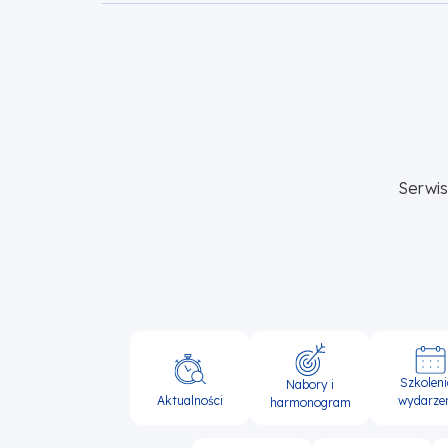
Serwi
Główna
Szkoleni
Nabory i
nawigacja
Aktualności
wydarze
harmonogram