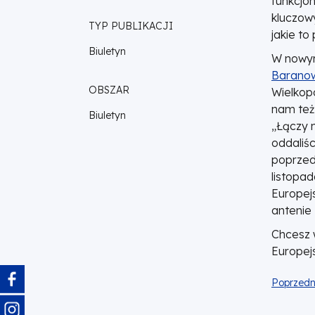
funkcjon
kluczowy
TYP PUBLIKACJI
jakie to
Biuletyn
W nowy
Barano
OBSZAR
Wielkopo
nam też 
Biuletyn
„Łączy 
oddaliśc
poprzed
listopad
Europejs
antenie
Chcesz w
Europej
Obraz
Poprzedn
Obraz