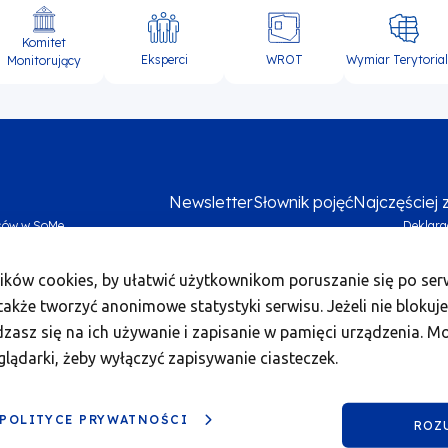
Komitet
Eksperci
WROT
Wymiar Terytoria
Monitorujący
Newsletter
Słownik pojęć
Najczęściej
sów w SoMe
Deklara
Me
ików cookies, by ułatwić użytkownikom poruszanie się po serw
foo
akże tworzyć anonimowe statystyki serwisu. Jeżeli nie blokuje
bo
dzasz się na ich używanie i zapisanie w pamięci urządzenia. M
2
glądarki, żeby wyłączyć zapisywanie ciasteczek.
 POLITYCE PRYWATNOŚCI
ndusze Europejskie dla Wielkopolski 2021-2027.
ROZ