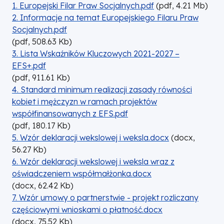
DOKUMENT
1. Europejski Filar Praw Socjalnych.pdf
(
pdf,
4.21
Mb
)
DOKUMENT
2. Informacje na temat Europejskiego Filaru Praw
Socjalnych.pdf
(
pdf,
508.63
Kb
)
DOKUMENT
3. Lista Wskaźników Kluczowych 2021-2027 –
EFS+.pdf
(
pdf,
911.61
Kb
)
DOKUMENT
4. Standard minimum realizacji zasady równości
kobiet i mężczyzn w ramach projektów
współfinansowanych z EFS.pdf
(
pdf,
180.17
Kb
)
DOKUMENT
5. Wzór deklaracji wekslowej i weksla.docx
(
docx,
56.27
Kb
)
DOKUMENT
6. Wzór deklaracji wekslowej i weksla wraz z
oświadczeniem współmałżonka.docx
(
docx,
62.42
Kb
)
DOKUMENT
7. Wzór umowy o partnerstwie - projekt rozliczany
częściowymi wnioskami o płatność.docx
(
docx,
75.52
Kb
)