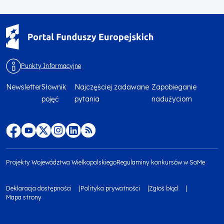
Punkty Informacyjne
Newsletter
Słownik
Najczęściej zadawane
Zapobieganie
Menu
pojęć
pytania
nadużyciom
footer
top
Menu
footer
Projekty Województwa Wielkopolskiego
Regulaminy konkursów w SoMe
media
Menu
Deklaracja dostępności
Polityka prywatności
Zgłoś błąd
społecznościowe
footer
Mapa strony
Menu
bottom
footer