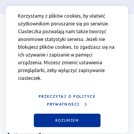
Osoba prywatna
Firma
więcej
EN
Działanie
Przejdź
Przejdź
Przejdź
Przejdź
Menu
Menu
Korzystamy z plików cookies, by ułatwić
do
do
do
do
użytkownikom poruszanie się po serwisie.
6.10
Header
top
głównej
wyszukiwarki
zawartości
stopki
Ciasteczka pozwalają nam także tworzyć
nawigacji
strony
Top
left
Aktywna
anonimowe statystyki serwisu. Jeżeli nie
blokujesz plików cookies, to zgadzasz się na
integracja
ich używanie i zapisanie w pamięci
Wojewódzki Urząd Pracy w Poznaniu jako Instytucja
urządzenia. Możesz zmienić ustawienia
Pośrednicząca Programu Fundusze Europejskie dla
|
przeglądarki, żeby wyłączyć zapisywanie
Wielkopolski na lata 2021 - 2027 z dniem 12.09.2025 r.
ciasteczek.
ogłasza nabór wniosków o dofinansowanie projektów
Fundusze
nr
FEWP.06.10-IP.01-002/25
, w ramach Działania
FEWP.06.10 Aktywna integracja. Ogłoszenie zostało
Europejskie
opublikowane przez Urząd Marszałkowski
PRZECZYTAJ O POLITYCE
Województwa Wielkopolskiego.
PRYWATNOŚCI
dla
ROZUMIEM
Działanie 6.10 Aktywna
Wielkopolski