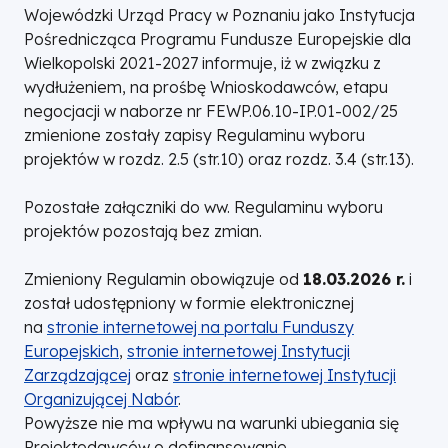
Wojewódzki Urząd Pracy w Poznaniu jako Instytucja
Pośrednicząca Programu Fundusze Europejskie dla
Wielkopolski 2021-2027 informuje, iż w związku z
wydłużeniem, na prośbę Wnioskodawców, etapu
negocjacji w naborze nr FEWP.06.10-IP.01-002/25
zmienione zostały zapisy Regulaminu wyboru
projektów w rozdz. 2.5 (str.10) oraz rozdz. 3.4 (str.13).
Pozostałe załączniki do ww. Regulaminu wyboru
projektów pozostają bez zmian.
Zmieniony Regulamin obowiązuje od
18.03.2026 r.
i
został udostępniony w formie elektronicznej
na
stronie internetowej na portalu Funduszy
Europejskich
,
stronie internetowej Instytucji
Zarządzającej
oraz
stronie internetowej Instytucji
Organizującej Nabór
.
Powyższe nie ma wpływu na warunki ubiegania się
Projektodawców o dofinansowanie.