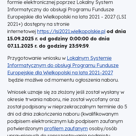
formie elektronicznej poprzez Lokalny System
Informatyczny do obsługi Programu Fundusze
Europejskie dla Wielkopolski na lata 2021 - 2027 (LSI
2021+) dostępny na stronie
internetowej
https://lsi2021.wielkopolskie.pl
od dnia
15.09.2025 r. od godziny 0:00:00 do dnia
07.11.2025 r. do godziny 23:59:59
.
Przygotowanie wniosku w
Lokalnym Systemie
Informatycznym do obsługi Programu Fundusze
Europejskie dla Wielkopolski na lata 2021-2027
Otworzy
będzie możliwe od momentu ogłoszenia naboru.
się
Wniosek uznaje się za złożony jeśli został wysłany w
w
okresie trwania naboru, nie został wycofany oraz
nowej
został podpisany w nieprzekraczalnym terminie do 5
karcie
dni od dnia zakończenia naboru (kwalifikowanym
podpisem elektronicznym lub podpisem zaufanym
potwierdzonym
profilem zaufanym
Otworzy
osoby/osób
uprawnionych do reprezentowania podmiotu
się