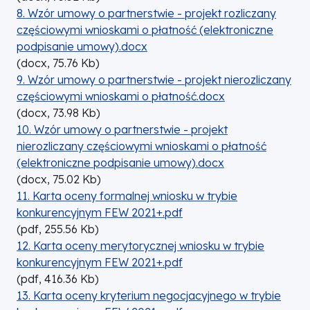
DOKUMENT
8. Wzór umowy o partnerstwie - projekt rozliczany
częściowymi wnioskami o płatność (elektroniczne
podpisanie umowy).docx
(
docx,
75.76
Kb
)
DOKUMENT
9. Wzór umowy o partnerstwie - projekt nierozliczany
częściowymi wnioskami o płatność.docx
(
docx,
73.98
Kb
)
DOKUMENT
10. Wzór umowy o partnerstwie - projekt
nierozliczany częściowymi wnioskami o płatność
(elektroniczne podpisanie umowy).docx
(
docx,
75.02
Kb
)
DOKUMENT
11. Karta oceny formalnej wniosku w trybie
konkurencyjnym FEW 2021+.pdf
(
pdf,
255.56
Kb
)
DOKUMENT
12. Karta oceny merytorycznej wniosku w trybie
konkurencyjnym FEW 2021+.pdf
(
pdf,
416.36
Kb
)
DOKUMENT
13. Karta oceny kryterium negocjacyjnego w trybie