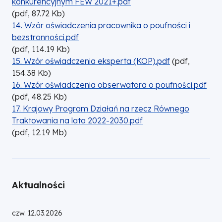
konkurencyjnym FEW 2021+.pdf
(
pdf,
87.72
Kb
)
DOKUMENT
14. Wzór oświadczenia pracownika o poufności i
bezstronności.pdf
(
pdf,
114.19
Kb
)
DOKUMENT
15. Wzór oświadczenia eksperta (KOP).pdf
(
pdf,
154.38
Kb
)
DOKUMENT
16. Wzór oświadczenia obserwatora o poufności.pdf
(
pdf,
48.25
Kb
)
DOKUMENT
17. Krajowy Program Działań na rzecz Równego
Traktowania na lata 2022-2030.pdf
(
pdf,
12.19
Mb
)
Aktualności
czw. 12.03.2026