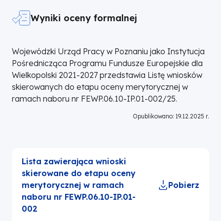
w związku z wydłużeniem, na
prośbę Wnioskodawców, etapu
Wyniki oceny formalnej
negocjacji w naborze nr
FEWP.06.10-IP.01-002/25
Wojewódzki Urząd Pracy w Poznaniu jako Instytucja
zmienione zostały zapisy
Pośrednicząca Programu Fundusze Europejskie dla
Regulaminu wyboru projektów w
Wielkopolski 2021-2027 przedstawia Listę wniosków
rozdz. 2.5 (str.10) oraz rozdz. 3.4
skierowanych do etapu oceny merytorycznej w
(str.13).
ramach naboru nr FEWP.06.10-IP.01-002/25.
Pozostałe załączniki do ww.
Opublikowano: 19.12.2025 r.
Regulaminu wyboru projektów
pozostają bez zmian.
Zmieniony Regulamin obowiązuje
Lista zawierająca wnioski
od
18.03.2026 r.
i został
skierowane do etapu oceny
udostępniony w formie
merytorycznej w ramach
Pobierz
elektronicznej na
stronie
naboru nr FEWP.06.10-IP.01-
internetowej na portalu Funduszy
002
Europejskich
,
stronie internetowej