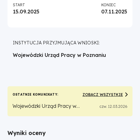
START
KONIEC
15.09.2025
07.11.2025
INSTYTUCJA PRZYJMUJĄCA WNIOSKI:
Wojewódzki Urząd Pracy w Poznaniu
ZOBACZ WSZYSTKIE
OSTATNIE KOMUNIKATY
Wojewódzki Urząd Pracy w
czw. 12.03.2026
Poznaniu jako Instytucja
Pośrednicząca Programu
Fundusze Europejskie dla
Wyniki oceny
Wielkopolski 2021-2027 informuje, iż