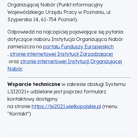
Organizującej Nabór (Punkt informacyjny
Wojewódzkiego Urzędu Pracy w Poznaniu, ul.
Szyperska 14, 61-754 Poznań).
Odpowiedzi na najczęściej pojawiające się pytania
dotyczące naboru Instytucja Organizująca Nabór
zamieszcza na
portalu Funduszy Europejskich
Otworzy
,
stronie internetowej Instytucji Zarządzającej
się
Otworzy
oraz
stronie internetowej Instytucji Organizującej
w
się
Nabór.
Otworzy
nowej
w
się
karcie
nowej
w
Wsparcie techniczne
w zakresie obsługi Systemu
karcie
nowej
LSI2021+ udzielane jest poprzez formularz
karcie
kontaktowy dostępny
na stronie
https://lsi2021.wielkopolskie.pl
(menu
"Kontakt")