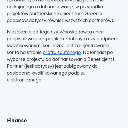
aplikującego o dofinansowanie, w przypadku
w
projektów partnerskich konieczność złożenia
nowej
podpisów dotyczy również wszystkich partnerów).
karcie
Niezależnie od tego czy Wnioskodawca chce
podpisać wniosek profilem zaufanym czy podpisem
kwalifikowanym, konieczne jest zarejestrowanie
konta na stronie
profilu zaufanego
Otworzy
. Natomiast po
wyborze projektu do dofinansowania Beneficjent i
się
Partner (jeśli dotyczy) jest zobligowany do
w
posiadania kwalifikowanego podpisu
nowej
elektronicznego.
karcie
Finanse