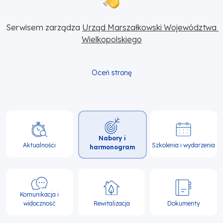
Serwisem zarządza 
Urząd Marszałkowski Województwa 
Wielkopolskiego
Oceń stronę
Główna
Nabory i
nawigacja
Aktualności
Szkolenia i wydarzenia
harmonogram
Komunikacja i
widoczność
Rewitalizacja
Dokumenty