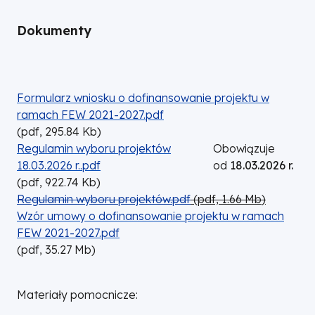
Dokumenty
DOKUMENT
Formularz wniosku o dofinansowanie projektu w
ramach FEW 2021-2027.pdf
(
pdf,
295.84
Kb
)
DOKUMENT
Regulamin wyboru projektów
Obowiązuje
18.03.2026 r..pdf
od
18.03.2026 r.
(
pdf,
922.74
Kb
)
DOKUMENT
Regulamin wyboru projektów.pdf
(
pdf,
1.66
Mb
)
DOKUMENT
Wzór umowy o dofinansowanie projektu w ramach
FEW 2021-2027.pdf
(
pdf,
35.27
Mb
)
Materiały pomocnicze: