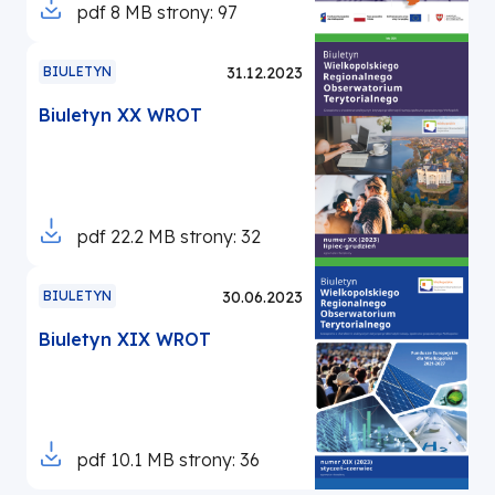
Otworzy
pdf
8 MB
strony: 97
poszczególnych jej obszarów
się
w porównaniu do sytuacji w
w
BIULETYN
31.12.2023
Polsce
nowej
Biuletyn XX WROT
karcie
Otworzy
pdf
22.2 MB
strony: 32
się
w
BIULETYN
30.06.2023
nowej
Biuletyn XIX WROT
karcie
Otworzy
pdf
10.1 MB
strony: 36
się