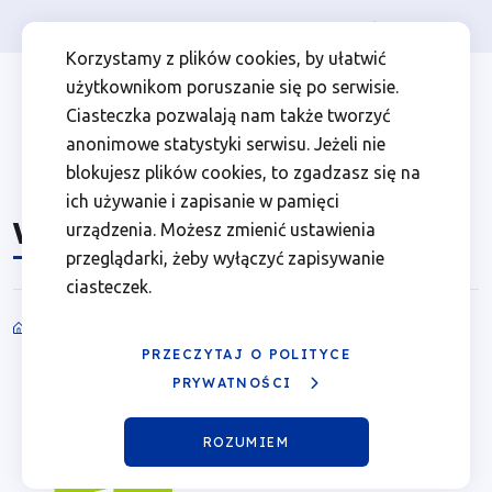
Osoba prywatna
Firma
więcej
EN
WROT
Przejdź
Przejdź
Przejdź
Przejdź
Menu
Menu
Korzystamy z plików cookies, by ułatwić
do
do
do
do
użytkownikom poruszanie się po serwisie.
|
Header
top
głównej
wyszukiwarki
zawartości
stopki
Ciasteczka pozwalają nam także tworzyć
nawigacji
strony
Top
left
Fundusze
anonimowe statystyki serwisu. Jeżeli nie
blokujesz plików cookies, to zgadzasz się na
Europejskie
ich używanie i zapisanie w pamięci
WROT
urządzenia. Możesz zmienić ustawienia
dla
przeglądarki, żeby wyłączyć zapisywanie
ciasteczek.
Wielkopolski
Ścieżka
PRZECZYTAJ O POLITYCE
nawigacyjna
PRYWATNOŚCI
Wielkopolskie Regionalne
Obserwatorium Terytorialne (WROT)
ROZUMIEM