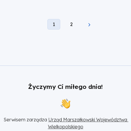
w
nowej
karcie
Current
Page
1
2
Stronicowanie
page
Życzymy Ci miłego dnia!
Serwisem zarządza 
Urząd Marszałkowski Województwa 
Wielkopolskiego