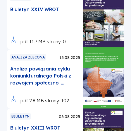
nowej
Biuletyn XXIV WROT
karcie
Otworzy
pdf
11.7 MB
strony: 0
się
w
ANALIZA ZLECONA
13.08.2025
nowej
Analiza powiązania cyklu
karcie
koniunkturalnego Polski z
rozwojem społeczno-
gospodarczym
województwa
Otworzy
pdf
2.8 MB
strony: 102
wielkopolskiego ze
się
szczególnym uwzględnieniem
w
BIULETYN
06.08.2025
zmian PKB
nowej
Biuletyn XXIII WROT
karcie