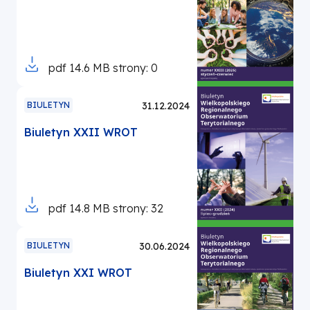
Otworzy
pdf
14.6 MB
strony: 0
się
w
BIULETYN
31.12.2024
nowej
Biuletyn XXII WROT
karcie
Otworzy
pdf
14.8 MB
strony: 32
się
w
BIULETYN
30.06.2024
nowej
Biuletyn XXI WROT
karcie