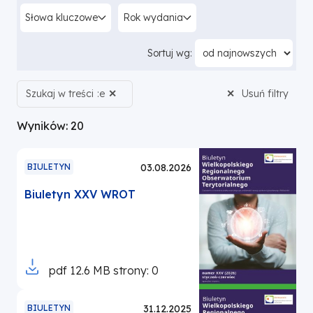
Słowa kluczowe
Rok wydania
Sortuj wg:
Aktywne
Szukaj w treści
e
Usuń filtry
filtry
Wyników: 20
BIULETYN
03.08.2026
Biuletyn XXV WROT
Otworzy
pdf
12.6 MB
strony: 0
się
w
BIULETYN
31.12.2025