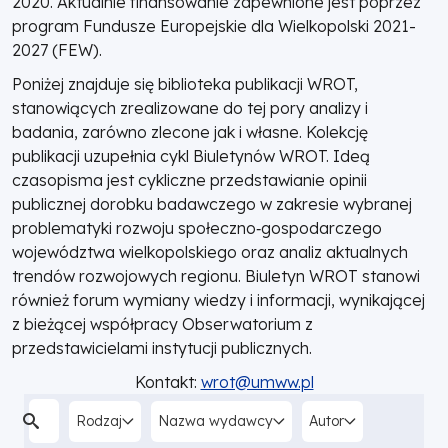
2020. Aktualnie finansowanie zapewnione jest poprzez
program Fundusze Europejskie dla Wielkopolski 2021-
2027 (FEW).
Poniżej znajduje się biblioteka publikacji WROT,
stanowiących zrealizowane do tej pory analizy i
badania, zarówno zlecone jak i własne. Kolekcję
publikacji uzupełnia cykl Biuletynów WROT. Ideą
czasopisma jest cykliczne przedstawianie opinii
publicznej dorobku badawczego w zakresie wybranej
problematyki rozwoju społeczno‑gospodarczego
województwa wielkopolskiego oraz analiz aktualnych
trendów rozwojowych regionu. Biuletyn WROT stanowi
również forum wymiany wiedzy i informacji, wynikającej
z bieżącej współpracy Obserwatorium z
przedstawicielami instytucji publicznych.
Kontakt:
wrot@umww.pl
Rodzaj
Nazwa wydawcy
Autor