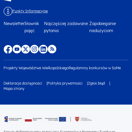
Punkty Informacyjne
Newsletter
Słownik
Najczęściej zadawane
Zapobieganie
Menu
pojęć
pytania
nadużyciom
footer
top
Menu
footer
Projekty Województwa Wielkopolskiego
Regulaminy konkursów w SoMe
media
Menu
Deklaracja dostępności
Polityka prywatności
Zgłoś błąd
społecznościowe
footer
Mapa strony
Menu
bottom
footer
1
bottom
Obraz
2
Serwis dofinansowany przez Unię Europejską z Programu Fundusze