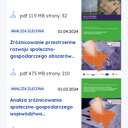
Otworzy
pdf
11.9 MB
strony: 32
się
w
ANALIZA ZLECONA
01.04.2024
nowej
Zróżnicowanie przestrzenne
karcie
rozwoju społeczno-
gospodarczego obszarów
wiejskich Wielkopolski oraz
ich pozycja na tle obszarów
Otworzy
pdf
47.5 MB
strony: 210
wiejskich kraju
się
w
ANALIZA ZLECONA
01.02.2024
nowej
Analiza zróżnicowania
karcie
społeczno-gospodarczego
województwa
wielkopolskiego wraz z
oceną konwergencji rozwoju